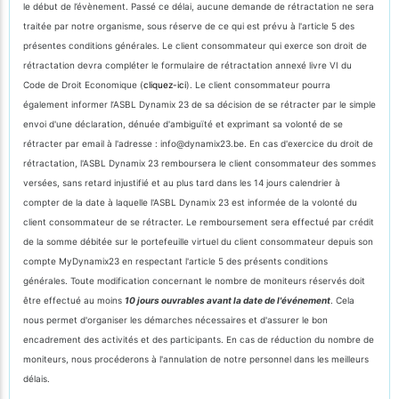
le début de l’évènement. Passé ce délai, aucune demande de rétractation ne sera
traitée par notre organisme, sous réserve de ce qui est prévu à l'article 5 des
présentes conditions générales. Le client consommateur qui exerce son droit de
rétractation devra compléter le formulaire de rétractation annexé livre VI du
Code de Droit Economique (
cliquez-ici
). Le client consommateur pourra
également informer l’ASBL Dynamix 23 de sa décision de se rétracter par le simple
envoi d'une déclaration, dénuée d'ambiguïté et exprimant sa volonté de se
rétracter par email à l'adresse : info@dynamix23.be. En cas d'exercice du droit de
rétractation, l'ASBL Dynamix 23 remboursera le client consommateur des sommes
versées, sans retard injustifié et au plus tard dans les 14 jours calendrier à
compter de la date à laquelle l'ASBL Dynamix 23 est informée de la volonté du
client consommateur de se rétracter. Le remboursement sera effectué par crédit
de la somme débitée sur le portefeuille virtuel du client consommateur depuis son
compte MyDynamix23 en respectant l'article 5 des présents conditions
générales. Toute modification concernant le nombre de moniteurs réservés doit
être effectué au moins
10 jours ouvrables avant la date de l'événement
. Cela
nous permet d'organiser les démarches nécessaires et d'assurer le bon
encadrement des activités et des participants. En cas de réduction du nombre de
moniteurs, nous procéderons à l'annulation de notre personnel dans les meilleurs
délais.