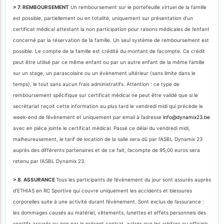
> 7. REMBOURSEMENT
Un remboursement sur le portefeuille virtuel de la famille
est possible, partiellement ou en totalité, uniquement sur présentation d’un
certificat médical attestant la non participation pour raisons médicales de l’enfant
concerné par la réservation de la famille. Un seul système de remboursement est
possible. Le compte de la famille est crédité du montant de l’acompte. Ce crédit
peut être utilisé par ce même enfant ou par un autre enfant de la même famille
sur un stage, un parascolaire ou un évènement ultérieur (sans limite dans le
temps), le tout sans aucun frais administratifs. Attention : ce type de
remboursement spécifique sur certificat médical ne peut être validé que si le
secrétariat reçoit cette information au plus tard le vendredi midi qui précède le
week-end de l’évènement et uniquement par email à l’adresse
info@dynamix23.be
avec en pièce jointe le certificat médical. Passé ce délai du vendredi midi,
malheureusement, le tarif de location de la salle sera dû par l’ASBL Dynamix 23
auprès des différents partenaires et de ce fait, l’acompte de 95,00 euros sera
retenu par l’ASBL Dynamix 23.
> 8. ASSURANCE
Tous les participants de l’évènement du jour sont assurés auprès
d’ETHIAS en RC Sportive qui couvre uniquement les accidents et blessures
corporelles suite à une activité durant l’évènement. Sont exclus de l’assurance :
les dommages causés au matériel, vêtements, lunettes et effets personnels des
sportifs assurés ou non par le présent contrat, autres que les arbitres ou officiels