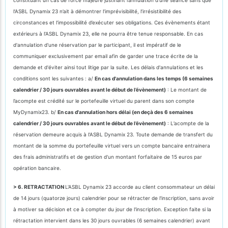
l’ASBL Dynamix 23 n’ait à démontrer l’imprévisibilité, l’irrésistibilité des
circonstances et l’impossibilité d’exécuter ses obligations. Ces évènements étant
extérieurs à l’ASBL Dynamix 23, elle ne pourra être tenue responsable. En cas
d'annulation d'une réservation par le participant, il est impératif de le
communiquer exclusivement par email afin de garder une trace écrite de la
demande et d'éviter ainsi tout litige par la suite. Les délais d'annulations et les
conditions sont les suivantes : a/
En cas d'annulation dans les temps (6 semaines
calendrier / 30 jours ouvrables avant le début de l’évènement)
: Le montant de
l’acompte est crédité sur le portefeuille virtuel du parent dans son compte
MyDynamix23. b/
En cas d'annulation hors délai (en deçà des 6 semaines
calendrier / 30 jours ouvrables avant le début de l’évènement)
: L’acompte de la
réservation demeure acquis à l’ASBL Dynamix 23. Toute demande de transfert du
montant de la somme du portefeuille virtuel vers un compte bancaire entrainera
des frais administratifs et de gestion d'un montant forfaitaire de 15 euros par
opération bancaire.
> 6. RETRACTATION
L'ASBL Dynamix 23 accorde au client consommateur un délai
de 14 jours (quatorze jours) calendrier pour se rétracter de l'inscription, sans avoir
à motiver sa décision et ce à compter du jour de l'inscription. Exception faite si la
rétractation intervient dans les 30 jours ouvrables (6 semaines calendrier) avant