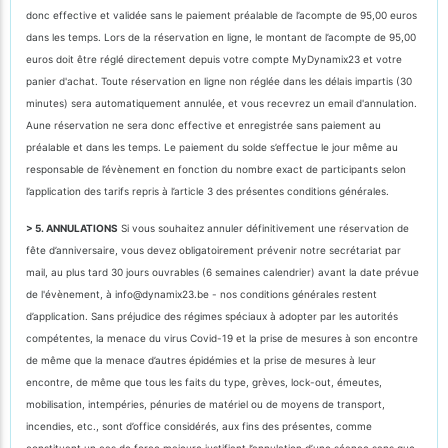
donc effective et validée sans le paiement préalable de l’acompte de 95,00 euros
dans les temps. Lors de la réservation en ligne, le montant de l’acompte de 95,00
euros doit être réglé directement depuis votre compte MyDynamix23 et votre
panier d'achat. Toute réservation en ligne non réglée dans les délais impartis (30
minutes) sera automatiquement annulée, et vous recevrez un email d'annulation.
Aune réservation ne sera donc effective et enregistrée sans paiement au
préalable et dans les temps. Le paiement du solde s’effectue le jour même au
responsable de l’évènement en fonction du nombre exact de participants selon
l’application des tarifs repris à l’article 3 des présentes conditions générales.
> 5. ANNULATIONS
Si vous souhaitez annuler définitivement une réservation de
fête d’anniversaire, vous devez obligatoirement prévenir notre secrétariat par
mail, au plus tard 30 jours ouvrables (6 semaines calendrier) avant la date prévue
de l'évènement, à info@dynamix23.be - nos conditions générales restent
d’application. Sans préjudice des régimes spéciaux à adopter par les autorités
compétentes, la menace du virus Covid-19 et la prise de mesures à son encontre
de même que la menace d’autres épidémies et la prise de mesures à leur
encontre, de même que tous les faits du type, grèves, lock-out, émeutes,
mobilisation, intempéries, pénuries de matériel ou de moyens de transport,
incendies, etc., sont d’office considérés, aux fins des présentes, comme
constituant un cas de force majeure justifiant l’annulation d’une séance sans que