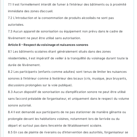
7.1 Il est formellement interdit de fumer à l’intérieur des bâtiments ou à proximité
immédiate des zones d’accueil.
7.2 L’introduction et la consommation de produits alcoolisés ne sont pas
autorisées.
7.3 Aucun appareil de sonorisation ou équipement non prévu dans le cadre de
l’événement ne peut être utilisé sans autorisation.
Article 8 – Respect du voisinage et nuisances sonores
8.1 Les bâtiments scolaires étant généralement situés dans des zones
résidentielles, il est impératif de veiller à la tranquillité du voisinage durant toute la
durée de l’événement.
8.2 Les participants (enfants comme adultes) sont tenus de limiter les nuisances
sonores à l’intérieur comme à l’extérieur des locaux (cris, musique, jeux bruyants,
discussions prolongées sur la voie publique).
8.3 Aucun dispositif de sonorisation ou d’amplification sonore ne peut être utilisé
sans l’accord préalable de l’organisateur, et uniquement dans le respect du volume
sonore autorisé.
8.4 Il est demandé aux participants de ne pas stationner de manière gênante ou
prolongée devant les habitations voisines, notamment lors de l’arrivée ou du
départ et surtout pas dans l’enceinte de l’établissement scolaire.
8.5 En cas de plainte de riverains ou d’intervention des autorités, l’organisateur se