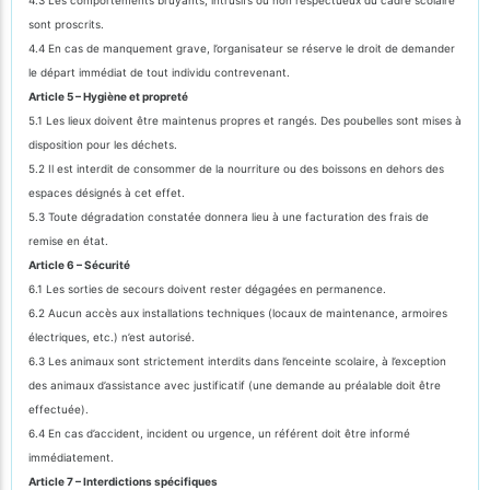
sont proscrits.
4.4 En cas de manquement grave, l’organisateur se réserve le droit de demander
le départ immédiat de tout individu contrevenant.
Article 5 – Hygiène et propreté
5.1 Les lieux doivent être maintenus propres et rangés. Des poubelles sont mises à
disposition pour les déchets.
5.2 Il est interdit de consommer de la nourriture ou des boissons en dehors des
espaces désignés à cet effet.
5.3 Toute dégradation constatée donnera lieu à une facturation des frais de
remise en état.
Article 6 – Sécurité
6.1 Les sorties de secours doivent rester dégagées en permanence.
6.2 Aucun accès aux installations techniques (locaux de maintenance, armoires
électriques, etc.) n’est autorisé.
6.3 Les animaux sont strictement interdits dans l’enceinte scolaire, à l’exception
des animaux d’assistance avec justificatif (une demande au préalable doit être
effectuée).
6.4 En cas d’accident, incident ou urgence, un référent doit être informé
immédiatement.
Article 7 – Interdictions spécifiques