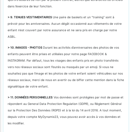
dans l’exercice de leur fonction.
> 9. TENUES VESTIMENTAIRES
Une paire de baskets et un "training" sont à
prévoir pour les anniversaires. Aucun dégât occasionné aux vêtements de votre
enfant n’est couvert par notre assurance et ne sera pris en charge par notre
ASBL.
> 10. IMAGES - PHOTOS
Durant les activités d’anniversaires des photos de vos
enfants peuvent être prises et utilisées pour notre page FACEBOOK &
INSTAGRAM. Par défaut, tous les visages des enfants pris en photo transférés
vers nos réseaux sociaux sont floutés ou masqués par un emoji. Si vous ne
souhaitez pas que l’image et les photos de votre enfant soient véhiculées sur nos
réseaux sociaux, merci de nous en avertir ou de biffer cette mention dans la fiche
signalétique de votre enfant.
> 11. DONNÉES PERSONNELLES
Vos données sont protégées par mot de passe et
répondent au General Data Protection Regulation (GDPR), ou Règlement Général
sur la Protection Des Données (RGPD) et à la loi du 14 avril 2016. A tout moment,
depuis votre compte MyDynamix23, vous pouvez avoir accès à vos données et
les modifier.