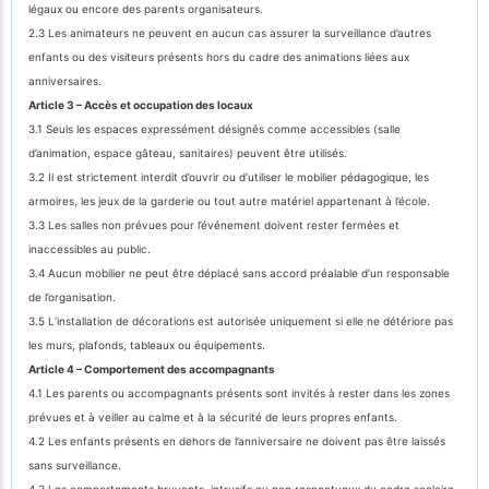
légaux ou encore des parents organisateurs.
2.3 Les animateurs ne peuvent en aucun cas assurer la surveillance d’autres
enfants ou des visiteurs présents hors du cadre des animations liées aux
anniversaires.
Article 3 – Accès et occupation des locaux
3.1 Seuls les espaces expressément désignés comme accessibles (salle
d’animation, espace gâteau, sanitaires) peuvent être utilisés.
3.2 Il est strictement interdit d’ouvrir ou d’utiliser le mobilier pédagogique, les
armoires, les jeux de la garderie ou tout autre matériel appartenant à l’école.
3.3 Les salles non prévues pour l’événement doivent rester fermées et
inaccessibles au public.
3.4 Aucun mobilier ne peut être déplacé sans accord préalable d’un responsable
de l’organisation.
3.5 L’installation de décorations est autorisée uniquement si elle ne détériore pas
les murs, plafonds, tableaux ou équipements.
Article 4 – Comportement des accompagnants
4.1 Les parents ou accompagnants présents sont invités à rester dans les zones
prévues et à veiller au calme et à la sécurité de leurs propres enfants.
4.2 Les enfants présents en dehors de l’anniversaire ne doivent pas être laissés
sans surveillance.
4.3 Les comportements bruyants, intrusifs ou non respectueux du cadre scolaire