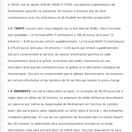
à 13h00, soit en après-midi de 14h00 à 17h00. Les parents organisateurs de
l’événement peuvent se présenter 20 minutes à l’avance afin de faire
connaissance avec les animateurs et de finaliser les derniers préparatifs.
> 3. TARIFS
Les prix sont ceux indiqués sur le site web de l'ASBL. Deux formules
sont possibles : La formule MINI (1 animateur) à 195,00 euros (prix pour 10
enfants) + 8,00 euros par enfant supplémentaire. La formule MAXI (2 animateurs)
à 275,00 euros (prix pour 20 enfants) + 6,00 euros par enfant supplémentaire.
Ces prix comprennent le service, les heures d'animation sportive en salle,
l'encadrement durant le goûter, la location des salles, l'assurance en cas
d'accident ainsi que les contenants pour le goûter et la décoration classique de
l’anniversaire. Ces prix ne comprennent pas le gâteau d'anniversaire, les boissons,
les cartons d'invitation et les bonbons de fin de fête qui restent à votre charge.
> 4. PAIEMENTS
Lors de la réservation en ligne, un acompte de 95,00 euros est à
régler dans un délais de 30 minutes. Le paiement du solde s’effectue directement
sur place le jour même au responsable de l’évènement en fonction du nombre
exact des participants selon l’application es tarifs repris à l’article « des présentes
conditions générales. En cas de non paiement de l’acompte dans le temps imparti
des 30 minutes, la réservation sera automatiquement annulée et un email
d’annulation vous sera envoyé dans ce même sens. Aucune réservation ne sera