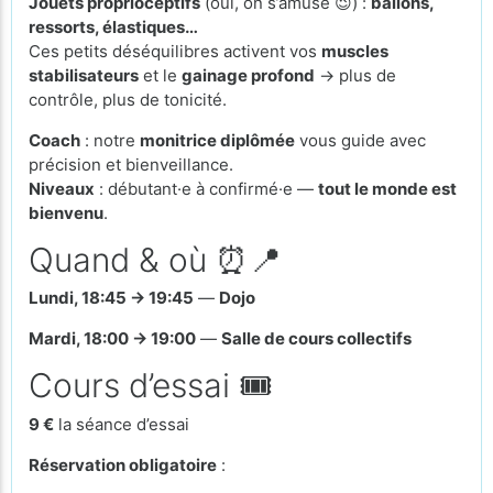
Jouets proprioceptifs
(oui, on s’amuse 😉) :
ballons,
ressorts, élastiques…
Ces petits déséquilibres activent vos
muscles
stabilisateurs
et le
gainage profond
→ plus de
contrôle, plus de tonicité.
Coach
: notre
monitrice diplômée
vous guide avec
précision et bienveillance.
Niveaux
: débutant·e à confirmé·e —
tout le monde est
bienvenu
.
Quand & où ⏰📍
Lundi, 18:45 → 19:45
—
Dojo
Mardi, 18:00 → 19:00
—
Salle de cours collectifs
Cours d’essai 🎟️
9 €
la séance d’essai
Réservation obligatoire
: