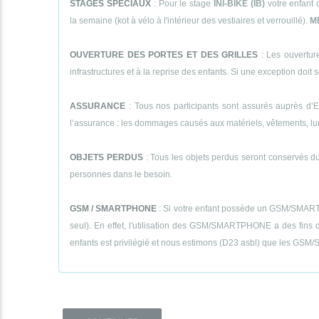
STAGES SPECIAUX
: Pour le stage
INI-BIKE (IB)
votre enfant 
la semaine (kot à vélo à l'intérieur des vestiaires et verrouillé).
M
OUVERTURE DES PORTES ET DES GRILLES
: Les ouverture
infrastructures et à la reprise des enfants. Si une exception doit se
ASSURANCE
: Tous nos participants sont assurés auprès d’E
l’assurance : les dommages causés aux matériels, vêtements, lunett
OBJETS PERDUS
: Tous les objets perdus seront conservés dur
personnes dans le besoin.
GSM / SMARTPHONE
: Si votre enfant possède un GSM/SMARTPHON
seul). En effet, l'utilisation des GSM/SMARTPHONE a des fins de
enfants est privilégié et nous estimons (D23 asbl) que les GSM/S