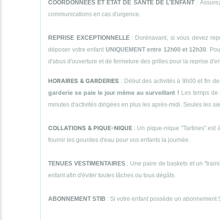
COORDONNEES ET ETAT DE SANTE DE L'ENFANT
: Assurez
communications en cas d'urgence.
REPRISE EXCEPTIONNELLE
: Dorénavant, si vous devez repr
déposer votre enfant
UNIQUEMENT entre 12h00 et 12h30
. Pou
d'abus d'ouverture et de fermeture des grilles pour la reprise d'
HORAIRES & GARDERIES
: Début des activités à 9h00 et fin d
garderie se paie le jour même au surveillant !
Les temps de 
minutes d'activités dirigées en plus les après-midi. Seules le
COLLATIONS & PIQUE-NIQUE
: Un pique-nique "Tartines" est à
fournir les gourdes d'eau pour vos enfants la journée.
TENUES VESTIMENTAIRES
: Une paire de baskets et un "traini
enfant afin d'éviter toutes tâches ou tous dégâts.
ABONNEMENT STIB
: Si votre enfant possède un abonnement STI