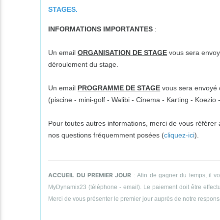
STAGES.
INFORMATIONS IMPORTANTES
:
Un email
ORGANISATION DE STAGE
vous sera envoyé
déroulement du stage.
Un email
PROGRAMME DE STAGE
vous sera envoyé da
(piscine - mini-golf - Walibi - Cinema - Karting - Koezi
Pour toutes autres informations, merci de vous référer
nos questions fréquemment posées (
cliquez-ici
).
ACCUEIL DU PREMIER JOUR
: Afin de gagner du temps, il v
MyDynamix23 (téléphone - email). Le paiement doit être effectué
Merci de vous présenter le premier jour auprès de notre responsab