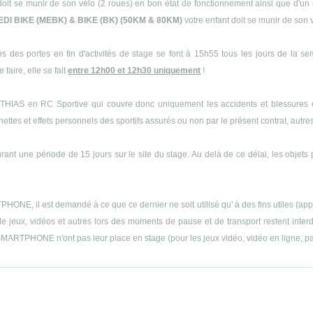
doit se munir de son vélo (2 roues) en bon état de fonctionnement ainsi que d'un 
EDI BIKE (MEBK) & BIKE (BK) (50KM & 80KM)
votre enfant doit se munir de son 
s des portes en fin d'activités de stage se font à 15h55 tous les jours de la s
 faire, elle se fait
entre 12h00 et 12h30 uniquement
!
THIAS en RC Sportive qui couvre donc uniquement les accidents et blessures cor
es et effets personnels des sportifs assurés ou non par le présent contrat, autres q
ant une période de 15 jours sur le site du stage. Au delà de ce délai, les objets 
E, il est demandé à ce que ce dernier ne soit utilisé qu' à des fins utiles (appels
 jeux, vidéos et autres lors des moments de pause et de transport restent interdit
MARTPHONE n'ont pas leur place en stage (pour les jeux vidéo, vidéo en ligne, part