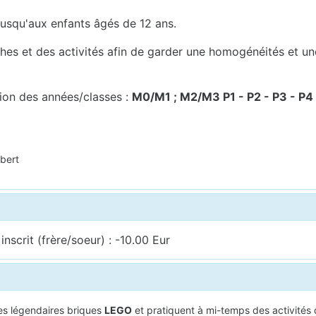
 jusqu'aux enfants âgés de 12 ans.
ches et des activités afin de garder une homogénéités et u
tion des années/classes :
M0/M1 ; M2/M3 P1 - P2 - P3 - P4 
bert
nscrit (frère/soeur) : -10.00 Eur
es légendaires briques
LEGO
et pratiquent à mi-temps des activités 