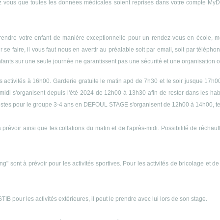
 vous que toutes les données médicales soient reprises dans votre compte MyDyn
endre votre enfant de manière exceptionnelle pour un rendez-vous en école, méd
r se faire, il vous faut nous en avertir au préalable soit par email, soit par télép
enfants sur une seule journée ne garantissent pas une sécurité et une organisation op
es activités à 16h00. Garderie gratuite le matin apd de 7h30 et le soir jusque 17h0
midi s'organisent depuis l'été 2024 de 12h00 à 13h30 afin de rester dans les h
s siestes pour le groupe 3-4 ans en DEFOUL STAGE s'organisent de 12h00 à 14h00, 
 prévoir ainsi que les collations du matin et de l'après-midi. Possibilité de récha
ng" sont à prévoir pour les activités sportives. Pour les activités de bricolage et d
B pour les activités extérieures, il peut le prendre avec lui lors de son stage.