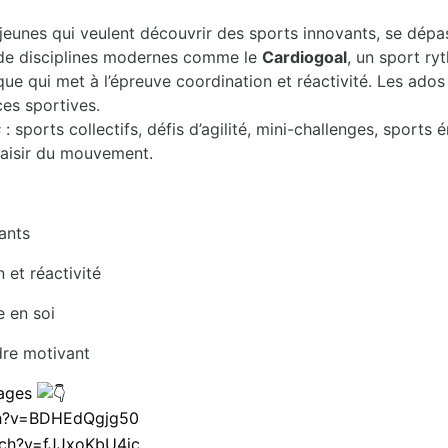
 jeunes qui veulent découvrir des sports innovants, se dépa
de disciplines modernes comme le
Cardiogoal
, un sport ry
que qui met à l’épreuve coordination et réactivité. Les ados
ces sportives.
s
: sports collectifs, défis d’agilité, mini-challenges, sport
 plaisir du mouvement.
ants
 et réactivité
e en soi
dre motivant
mages
ch?v=BDHEdQgjg50
tch?v=fJJxoKbU4ic