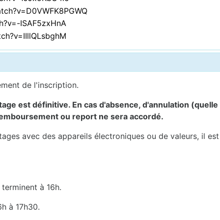
/watch?v=D0VWFK8PGWQ
ch?v=-ISAF5zxHnA
tch?v=IIllQLsbghM
ement de l'inscription.
ge est définitive. En cas d'absence, d'annulation (quelle 
 remboursement ou report ne sera accordé.
stages avec des appareils électroniques ou de valeurs, il es
 terminent à 16h.
6h à 17h30.