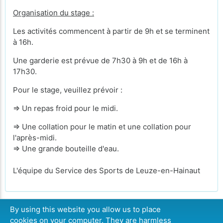
Organisation du stage :
Les activités commencent à partir de 9h et se terminent
à 16h.
Une garderie est prévue de 7h30 à 9h et de 16h à
17h30.
Pour le stage, veuillez prévoir :
⇒ Un repas froid pour le midi.
⇒ Une collation pour le matin et une collation pour
l'après-midi.
⇒ Une grande bouteille d'eau.
L'équipe du Service des Sports de Leuze-en-Hainaut
By using this website you allow us to place
cookies on your computer. They are harmless
CONTINUER