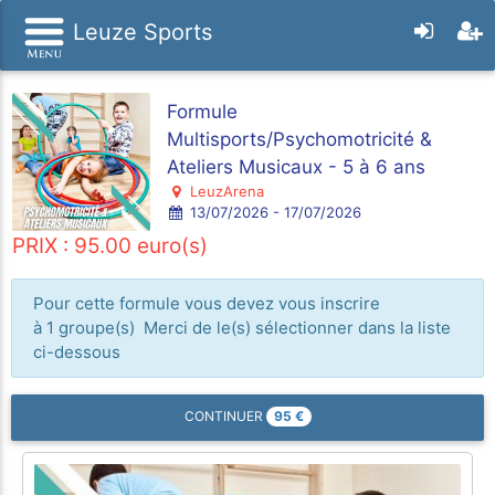
Leuze Sports
Formule
Multisports/Psychomotricité &
Ateliers Musicaux - 5 à 6 ans
LeuzArena
13/07/2026 - 17/07/2026
PRIX : 95.00 euro(s)
Pour cette formule vous devez vous inscrire
à 1 groupe(s) Merci de le(s) sélectionner dans la liste
ci-dessous
95
€
CONTINUER