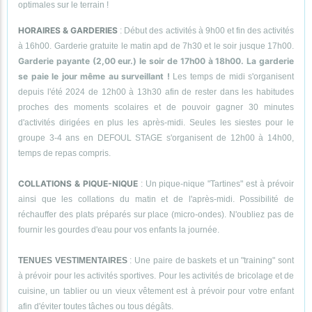
optimales sur le terrain !
HORAIRES & GARDERIES
: Début des activités à 9h00 et fin des activités
à 16h00. Garderie gratuite le matin apd de 7h30 et le soir jusque 17h00.
Garderie payante (2,00 eur.) le soir de 17h00 à 18h00. La garderie
se paie le jour même au surveillant !
Les temps de midi s'organisent
depuis l'été 2024 de 12h00 à 13h30 afin de rester dans les habitudes
proches des moments scolaires et de pouvoir gagner 30 minutes
d'activités dirigées en plus les après-midi. Seules les siestes pour le
groupe 3-4 ans en DEFOUL STAGE s'organisent de 12h00 à 14h00,
temps de repas compris.
COLLATIONS & PIQUE-NIQUE
: Un pique-nique "Tartines" est à prévoir
ainsi que les collations du matin et de l'après-midi. Possibilité de
réchauffer des plats préparés sur place (micro-ondes). N'oubliez pas de
fournir les gourdes d'eau pour vos enfants la journée.
TENUES VESTIMENTAIRES
: Une paire de baskets et un "training" sont
à prévoir pour les activités sportives. Pour les activités de bricolage et de
cuisine, un tablier ou un vieux vêtement est à prévoir pour votre enfant
afin d'éviter toutes tâches ou tous dégâts.