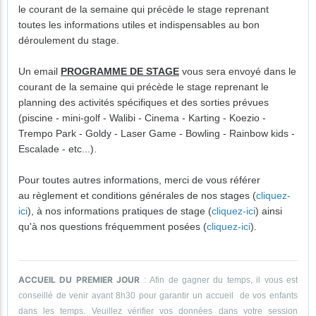
le courant de la semaine qui précède le stage reprenant
toutes les informations utiles et indispensables au bon
déroulement du stage.
Un email
PROGRAMME DE STAGE
vous sera envoyé dans le
courant de la semaine qui précède le stage reprenant le
planning des activités spécifiques et des sorties prévues
(piscine - mini-golf - Walibi - Cinema - Karting - Koezio -
Trempo Park - Goldy - Laser Game - Bowling - Rainbow kids -
Escalade - etc...).
Pour toutes autres informations, merci de vous référer
au règlement et conditions générales de nos stages (
cliquez-
ici
), à nos informations pratiques de stage (
cliquez-ici
) ainsi
qu'à nos questions fréquemment posées (
cliquez-ici
).
ACCUEIL DU PREMIER JOUR
: Afin de gagner du temps, il vous est
conseillé de venir avant 8h30 pour garantir un accueil de vos enfants
dans les temps. Veuillez vérifier vos données dans votre session