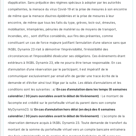
d’application. Sans préjudice des régimes spéciaux à adopter par les autorités
compétentes, la menace du virus Covid-19 et la prise de mesures à son encontre
de même que la menace d’autres épidémies et la prise de mesures à leur
encontre, de même que tous les faits du type, grèves, lock-out, émeutes,
mobilisation, intempéries, pénuries de matériel ou de moyens de transport,
incendies, etc., sont d’office considérés, aux fins des présentes, comme
constituant un cas de force majeure justifiant l’annulation d’une séance sans que
l’ASBL Dynamix 23 n’ait à démontrer l’imprévisibilité, l’irrésistibilité des
circonstances et l’impossibilité d’exécuter ses obligations. Ces évènements étant
extérieurs à l’ASBL Dynamix 23, elle ne pourra être tenue responsable. En cas
d'annulation d'une réservation par le participant, il est impératif de le
communiquer exclusivement par email afin de garder une trace écrite de la
demande et d'éviter ainsi tout litige par la suite. Les délais d'annulations et les
conditions sont les suivantes : a/
En cas d'annulation dans les temps (6 semaines
calendrier / 30 jours ouvrables avant le début de l’évènement)
: Le montant de
l’acompte est crédité sur le portefeuille virtuel du parent dans son compte
MyDynamix23. b/
En cas d'annulation hors délai (en deçà des 6 semaines
calendrier / 30 jours ouvrables avant le début de l’évènement)
: L’acompte de la
réservation demeure acquis à l’ASBL Dynamix 23. Toute demande de transfert du
montant de la somme du portefeuille virtuel vers un compte bancaire entrainera
des frais administratifs et de gestion d'un montant forfaitaire de 15 euros par