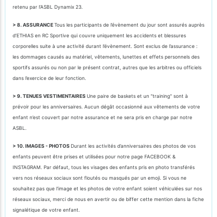
retenu par l’ASBL Dynamix 23.
> 8. ASSURANCE
Tous les participants de l’évènement du jour sont assurés auprès
d’ETHIAS en RC Sportive qui couvre uniquement les accidents et blessures
corporelles suite à une activité durant l’évènement. Sont exclus de l’assurance :
les dommages causés au matériel, vêtements, lunettes et effets personnels des
sportifs assurés ou non par le présent contrat, autres que les arbitres ou officiels
dans l’exercice de leur fonction.
> 9. TENUES VESTIMENTAIRES
Une paire de baskets et un "training" sont à
prévoir pour les anniversaires. Aucun dégât occasionné aux vêtements de votre
enfant n’est couvert par notre assurance et ne sera pris en charge par notre
ASBL.
> 10. IMAGES - PHOTOS
Durant les activités d’anniversaires des photos de vos
enfants peuvent être prises et utilisées pour notre page FACEBOOK &
INSTAGRAM. Par défaut, tous les visages des enfants pris en photo transférés
vers nos réseaux sociaux sont floutés ou masqués par un emoji. Si vous ne
souhaitez pas que l’image et les photos de votre enfant soient véhiculées sur nos
réseaux sociaux, merci de nous en avertir ou de biffer cette mention dans la fiche
signalétique de votre enfant.