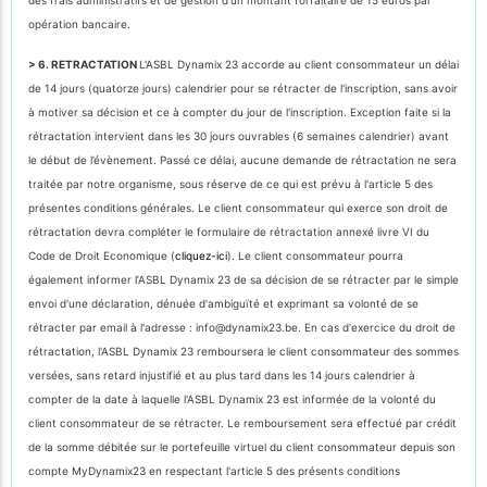
opération bancaire.
> 6. RETRACTATION
L'ASBL Dynamix 23 accorde au client consommateur un délai
de 14 jours (quatorze jours) calendrier pour se rétracter de l'inscription, sans avoir
à motiver sa décision et ce à compter du jour de l'inscription. Exception faite si la
rétractation intervient dans les 30 jours ouvrables (6 semaines calendrier) avant
le début de l’évènement. Passé ce délai, aucune demande de rétractation ne sera
traitée par notre organisme, sous réserve de ce qui est prévu à l'article 5 des
présentes conditions générales. Le client consommateur qui exerce son droit de
rétractation devra compléter le formulaire de rétractation annexé livre VI du
Code de Droit Economique (
cliquez-ici
). Le client consommateur pourra
également informer l’ASBL Dynamix 23 de sa décision de se rétracter par le simple
envoi d'une déclaration, dénuée d'ambiguïté et exprimant sa volonté de se
rétracter par email à l'adresse : info@dynamix23.be. En cas d'exercice du droit de
rétractation, l'ASBL Dynamix 23 remboursera le client consommateur des sommes
versées, sans retard injustifié et au plus tard dans les 14 jours calendrier à
compter de la date à laquelle l'ASBL Dynamix 23 est informée de la volonté du
client consommateur de se rétracter. Le remboursement sera effectué par crédit
de la somme débitée sur le portefeuille virtuel du client consommateur depuis son
compte MyDynamix23 en respectant l'article 5 des présents conditions