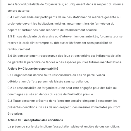
sans l’accord préalable de l’organisateur, et uniquement dans le respect du volume
sonore autorisé.
8.4 Il est demandé aux participants de ne pas stationner de manière gênante ou
prolongée devant les habitations voisines, notamment lors de l’arrivée ou du
départ et surtout pas dans l’enceinte de l’établissement scolaire.
8.5 En cas de plainte de riverains ou d’intervention des autorités, l’organisateur se
réserve le droit d’interrompre ou d’écourter l’événement sans possibilité de
remboursement.
8.6 Un comportement respectueux des lieux et des voisins est indispensable afin
de garantir la pérennité de l’accès à ces espaces pour les futures manifestations.
Article 9 – Clause de responsabilité
9.1 L’organisateur décline toute responsabilité en cas de perte, vol ou
détérioration d’effets personnels laissés sans surveillance.
9.2 La responsabilité de l’organisateur ne peut être engagée pour des faits ou
dommages causés en dehors du cadre de l’animation prévue.
9.3 Toute personne présente dans l’enceinte scolaire s’engage à respecter les
présentes conditions. En cas de non-respect, des mesures immédiates pourront
être prises.
Article 10 – Acceptation des conditions
La présence sur le site implique l’acceptation pleine et entière de ces conditions