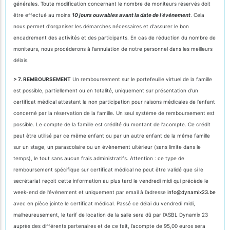
générales. Toute modification concernant le nombre de moniteurs réservés doit
être effectué au moins
10 jours ouvrables avant la date de l'événement
. Cela
nous permet d'organiser les démarches nécessaires et d'assurer le bon
encadrement des activités et des participants. En cas de réduction du nombre de
moniteurs, nous procéderons à l'annulation de notre personnel dans les meilleurs
délais.
> 7. REMBOURSEMENT
Un remboursement sur le portefeuille virtuel de la famille
est possible, partiellement ou en totalité, uniquement sur présentation d’un
certificat médical attestant la non participation pour raisons médicales de l’enfant
concerné par la réservation de la famille. Un seul système de remboursement est
possible. Le compte de la famille est crédité du montant de l’acompte. Ce crédit
peut être utilisé par ce même enfant ou par un autre enfant de la même famille
sur un stage, un parascolaire ou un évènement ultérieur (sans limite dans le
temps), le tout sans aucun frais administratifs. Attention : ce type de
remboursement spécifique sur certificat médical ne peut être validé que si le
secrétariat reçoit cette information au plus tard le vendredi midi qui précède le
week-end de l’évènement et uniquement par email à l’adresse
info@dynamix23.be
avec en pièce jointe le certificat médical. Passé ce délai du vendredi midi,
malheureusement, le tarif de location de la salle sera dû par l’ASBL Dynamix 23
auprès des différents partenaires et de ce fait, l’acompte de 95,00 euros sera