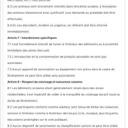
6.3 Les animaux sont strictement interdits dans l’enceinte scolaire, à l’exception
des animaux d’assistance avec justificatif (une demande au préalable doit être
effectuée).
6.4 En cas d’accident, incident ou urgence, un référent doit être informé
immédiatement.
Article 7 – Interdictions spécifiques
7.1 Il est formellement interdit de fumer à l’intérieur des bâtiments ou à proximité
immédiate des zones d’accueil.
7.2 L’introduction et la consommation de produits alcoolisés ne sont pas
autorisées.
7.3 Aucun appareil de sonorisation ou équipement non prévu dans le cadre de
l’événement ne peut être utilisé sans autorisation.
Article 8 – Respect du voisinage et nuisances sonores
8.1 Les bâtiments scolaires étant généralement situés dans des zones
résidentielles, il est impératif de veiller à la tranquillité du voisinage durant toute la
durée de l’événement.
8.2 Les participants (enfants comme adultes) sont tenus de limiter les nuisances
sonores à l’intérieur comme à l’extérieur des locaux (cris, musique, jeux bruyants,
discussions prolongées sur la voie publique).
8.3 Aucun dispositif de sonorisation ou d’amplification sonore ne peut être utilisé