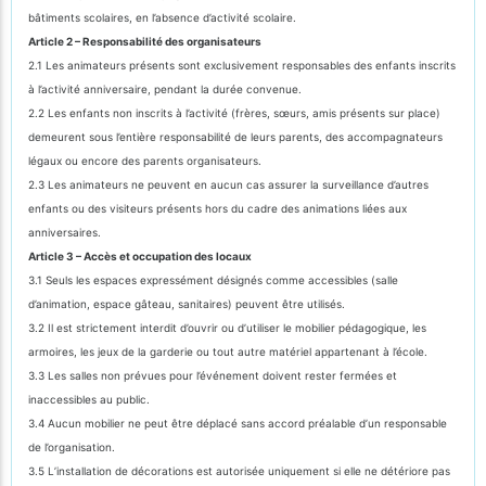
bâtiments scolaires, en l’absence d’activité scolaire.
Article 2 – Responsabilité des organisateurs
2.1 Les animateurs présents sont exclusivement responsables des enfants inscrits
à l’activité anniversaire, pendant la durée convenue.
2.2 Les enfants non inscrits à l’activité (frères, sœurs, amis présents sur place)
demeurent sous l’entière responsabilité de leurs parents, des accompagnateurs
légaux ou encore des parents organisateurs.
2.3 Les animateurs ne peuvent en aucun cas assurer la surveillance d’autres
enfants ou des visiteurs présents hors du cadre des animations liées aux
anniversaires.
Article 3 – Accès et occupation des locaux
3.1 Seuls les espaces expressément désignés comme accessibles (salle
d’animation, espace gâteau, sanitaires) peuvent être utilisés.
3.2 Il est strictement interdit d’ouvrir ou d’utiliser le mobilier pédagogique, les
armoires, les jeux de la garderie ou tout autre matériel appartenant à l’école.
3.3 Les salles non prévues pour l’événement doivent rester fermées et
inaccessibles au public.
3.4 Aucun mobilier ne peut être déplacé sans accord préalable d’un responsable
de l’organisation.
3.5 L’installation de décorations est autorisée uniquement si elle ne détériore pas