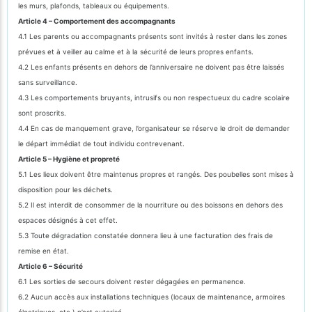
les murs, plafonds, tableaux ou équipements.
Article 4 – Comportement des accompagnants
4.1 Les parents ou accompagnants présents sont invités à rester dans les zones
prévues et à veiller au calme et à la sécurité de leurs propres enfants.
4.2 Les enfants présents en dehors de l’anniversaire ne doivent pas être laissés
sans surveillance.
4.3 Les comportements bruyants, intrusifs ou non respectueux du cadre scolaire
sont proscrits.
4.4 En cas de manquement grave, l’organisateur se réserve le droit de demander
le départ immédiat de tout individu contrevenant.
Article 5 – Hygiène et propreté
5.1 Les lieux doivent être maintenus propres et rangés. Des poubelles sont mises à
disposition pour les déchets.
5.2 Il est interdit de consommer de la nourriture ou des boissons en dehors des
espaces désignés à cet effet.
5.3 Toute dégradation constatée donnera lieu à une facturation des frais de
remise en état.
Article 6 – Sécurité
6.1 Les sorties de secours doivent rester dégagées en permanence.
6.2 Aucun accès aux installations techniques (locaux de maintenance, armoires
électriques, etc.) n’est autorisé.