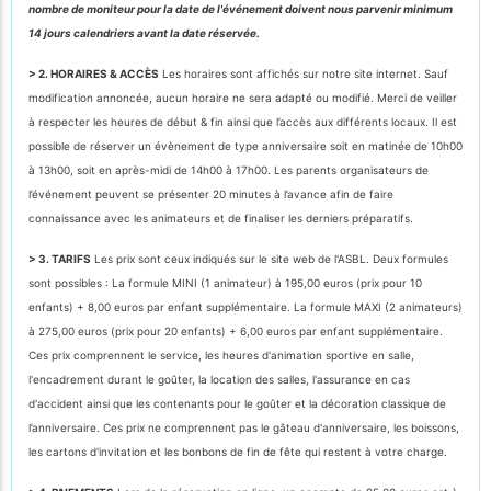
nombre de moniteur pour la date de l'événement doivent nous parvenir minimum
14 jours calendriers avant la date réservée.
> 2. HORAIRES & ACCÈS
Les horaires sont affichés sur notre site internet. Sauf
modification annoncée, aucun horaire ne sera adapté ou modifié. Merci de veiller
à respecter les heures de début & fin ainsi que l’accès aux différents locaux. Il est
possible de réserver un évènement de type anniversaire soit en matinée de 10h00
à 13h00, soit en après-midi de 14h00 à 17h00. Les parents organisateurs de
l’événement peuvent se présenter 20 minutes à l’avance afin de faire
connaissance avec les animateurs et de finaliser les derniers préparatifs.
> 3. TARIFS
Les prix sont ceux indiqués sur le site web de l'ASBL. Deux formules
sont possibles : La formule MINI (1 animateur) à 195,00 euros (prix pour 10
enfants) + 8,00 euros par enfant supplémentaire. La formule MAXI (2 animateurs)
à 275,00 euros (prix pour 20 enfants) + 6,00 euros par enfant supplémentaire.
Ces prix comprennent le service, les heures d'animation sportive en salle,
l'encadrement durant le goûter, la location des salles, l'assurance en cas
d'accident ainsi que les contenants pour le goûter et la décoration classique de
l’anniversaire. Ces prix ne comprennent pas le gâteau d'anniversaire, les boissons,
les cartons d'invitation et les bonbons de fin de fête qui restent à votre charge.