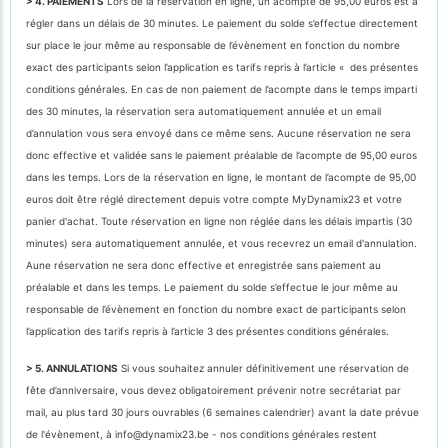
> 4. PAIEMENTS
Lors de la réservation en ligne, un acompte de 95,00 euros est à
régler dans un délais de 30 minutes. Le paiement du solde s’effectue directement
sur place le jour même au responsable de l’évènement en fonction du nombre
exact des participants selon l’application es tarifs repris à l’article « des présentes
conditions générales. En cas de non paiement de l’acompte dans le temps imparti
des 30 minutes, la réservation sera automatiquement annulée et un email
d’annulation vous sera envoyé dans ce même sens. Aucune réservation ne sera
donc effective et validée sans le paiement préalable de l’acompte de 95,00 euros
dans les temps. Lors de la réservation en ligne, le montant de l’acompte de 95,00
euros doit être réglé directement depuis votre compte MyDynamix23 et votre
panier d'achat. Toute réservation en ligne non réglée dans les délais impartis (30
minutes) sera automatiquement annulée, et vous recevrez un email d'annulation.
Aune réservation ne sera donc effective et enregistrée sans paiement au
préalable et dans les temps. Le paiement du solde s’effectue le jour même au
responsable de l’évènement en fonction du nombre exact de participants selon
l’application des tarifs repris à l’article 3 des présentes conditions générales.
> 5. ANNULATIONS
Si vous souhaitez annuler définitivement une réservation de
fête d’anniversaire, vous devez obligatoirement prévenir notre secrétariat par
mail, au plus tard 30 jours ouvrables (6 semaines calendrier) avant la date prévue
de l'évènement, à info@dynamix23.be - nos conditions générales restent