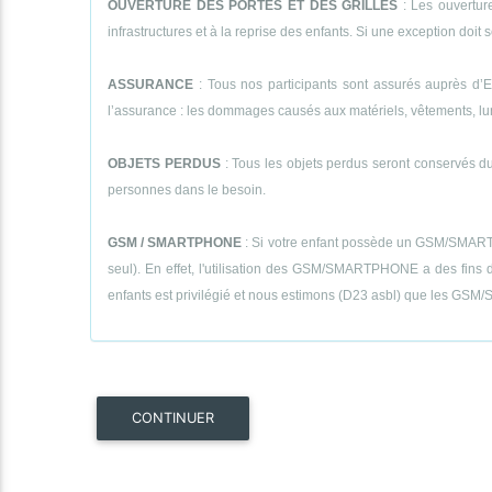
OUVERTURE DES PORTES ET DES GRILLES
: Les ouverture
infrastructures et à la reprise des enfants. Si une exception doit se
ASSURANCE
: Tous nos participants sont assurés auprès d’E
l’assurance : les dommages causés aux matériels, vêtements, lunett
OBJETS PERDUS
: Tous les objets perdus seront conservés dur
personnes dans le besoin.
GSM / SMARTPHONE
: Si votre enfant possède un GSM/SMARTPHON
seul). En effet, l'utilisation des GSM/SMARTPHONE a des fins de
enfants est privilégié et nous estimons (D23 asbl) que les GSM/S
CONTINUER