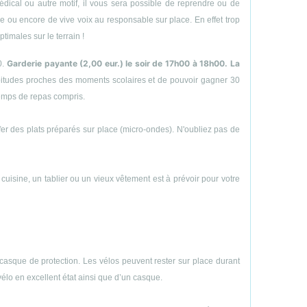
ical ou autre motif, il vous sera possible de reprendre ou de
hone ou encore de vive voix au responsable sur place. En effet trop
timales sur le terrain !
Garderie payante (2,00 eur.) le soir de 17h00 à 18h00. La
0.
abitudes proches des moments scolaires et de pouvoir gagner 30
temps de repas compris.
uffer des plats préparés sur place (micro-ondes). N'oubliez pas de
e cuisine, un tablier ou un vieux vêtement est à prévoir pour votre
casque de protection. Les vélos peuvent rester sur place durant
vélo en excellent état ainsi que d’un casque.