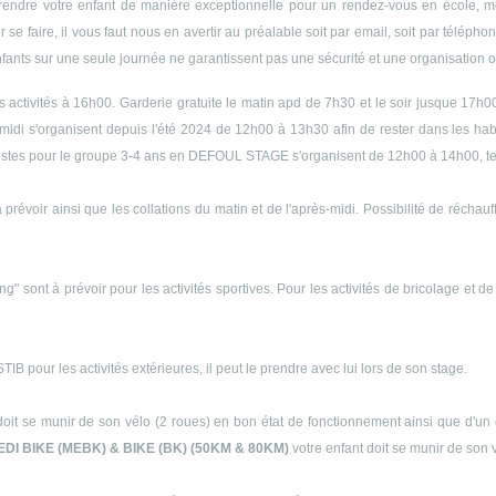
endre votre enfant de manière exceptionnelle pour un rendez-vous en école, méd
r se faire, il vous faut nous en avertir au préalable soit par email, soit par télép
enfants sur une seule journée ne garantissent pas une sécurité et une organisation op
es activités à 16h00. Garderie gratuite le matin apd de 7h30 et le soir jusque 17h0
midi s'organisent depuis l'été 2024 de 12h00 à 13h30 afin de rester dans les h
s siestes pour le groupe 3-4 ans en DEFOUL STAGE s'organisent de 12h00 à 14h00, 
 prévoir ainsi que les collations du matin et de l'après-midi. Possibilité de récha
ng" sont à prévoir pour les activités sportives. Pour les activités de bricolage et d
B pour les activités extérieures, il peut le prendre avec lui lors de son stage.
doit se munir de son vélo (2 roues) en bon état de fonctionnement ainsi que d'un 
EDI BIKE (MEBK) & BIKE (BK) (50KM & 80KM)
votre enfant doit se munir de son 