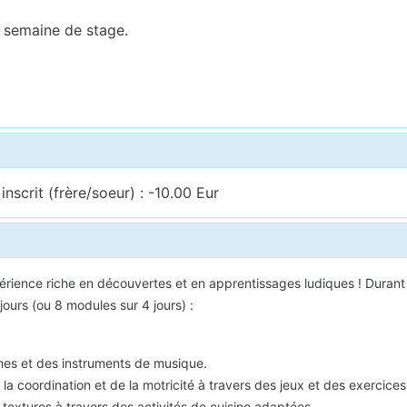
 semaine de stage.
nscrit (frère/soeur) : -10.00 Eur
périence riche en découvertes et en apprentissages ludiques ! Durant
jours (ou 8 modules sur 4 jours) :
mes et des instruments de musique.
a coordination et de la motricité à travers des jeux et des exercice
 textures à travers des activités de cuisine adaptées.