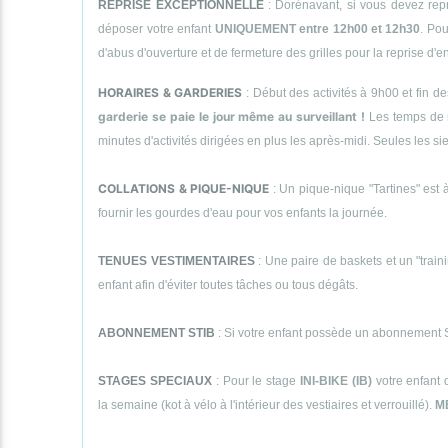
REPRISE EXCEPTIONNELLE
: Dorénavant, si vous devez repr
déposer votre enfant
UNIQUEMENT entre 12h00 et 12h30
. Pou
d'abus d'ouverture et de fermeture des grilles pour la reprise d'
HORAIRES & GARDERIES
: Début des activités à 9h00 et fin d
garderie se paie le jour même au surveillant !
Les temps de 
minutes d'activités dirigées en plus les après-midi. Seules le
COLLATIONS & PIQUE-NIQUE
: Un pique-nique "Tartines" est à
fournir les gourdes d'eau pour vos enfants la journée.
TENUES VESTIMENTAIRES
: Une paire de baskets et un "traini
enfant afin d'éviter toutes tâches ou tous dégâts.
ABONNEMENT STIB
: Si votre enfant possède un abonnement STI
STAGES SPECIAUX
: Pour le stage
INI-BIKE (IB)
votre enfant 
la semaine (kot à vélo à l'intérieur des vestiaires et verrouillé).
M