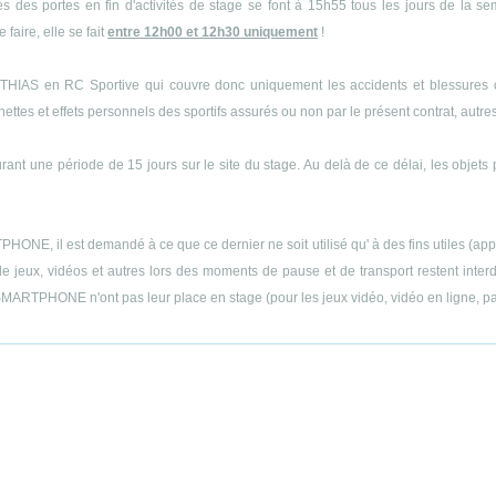
s des portes en fin d'activités de stage se font à 15h55 tous les jours de la s
 faire, elle se fait
entre 12h00 et 12h30 uniquement
!
THIAS en RC Sportive qui couvre donc uniquement les accidents et blessures cor
es et effets personnels des sportifs assurés ou non par le présent contrat, autres q
ant une période de 15 jours sur le site du stage. Au delà de ce délai, les objets 
E, il est demandé à ce que ce dernier ne soit utilisé qu' à des fins utiles (appels
 jeux, vidéos et autres lors des moments de pause et de transport restent interdit
MARTPHONE n'ont pas leur place en stage (pour les jeux vidéo, vidéo en ligne, part