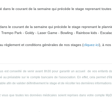
 dans le courant de la semaine qui précède le stage reprenant toutes l
ns le courant de la semaine qui précède le stage reprenant le plannin
o - Trempo Park - Goldy - Laser Game - Bowling - Rainbow kids - Escalade
 au règlement et conditions générales de nos stages (
cliquez-ici
), à nos
ous est conseillé de venir avant 8h30 pour garantir un accueil de vos enfants da
 au préalable sur le compte bancaire de l'association. En effet, cela permet d'êtr
le afin de valider définitivement le stage et de récolter les dernières informations 
 vous que toutes les données médicales soient reprises dans votre compte MyDyn