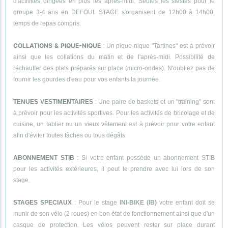
d'activités dirigées en plus les après-midi. Seules les siestes pour le
groupe 3-4 ans en DEFOUL STAGE s'organisent de 12h00 à 14h00,
temps de repas compris.
COLLATIONS & PIQUE-NIQUE
: Un pique-nique "Tartines" est à prévoir
ainsi que les collations du matin et de l'après-midi. Possibilité de
réchauffer des plats préparés sur place (micro-ondes). N'oubliez pas de
fournir les gourdes d'eau pour vos enfants la journée.
TENUES VESTIMENTAIRES
: Une paire de baskets et un "training" sont
à prévoir pour les activités sportives. Pour les activités de bricolage et de
cuisine, un tablier ou un vieux vêtement est à prévoir pour votre enfant
afin d'éviter toutes tâches ou tous dégâts.
ABONNEMENT STIB
: Si votre enfant possède un abonnement STIB
pour les activités extérieures, il peut le prendre avec lui lors de son
stage.
STAGES SPECIAUX
: Pour le stage
INI-BIKE (IB)
votre enfant doit se
munir de son vélo (2 roues) en bon état de fonctionnement ainsi que d'un
casque de protection. Les vélos peuvent rester sur place durant