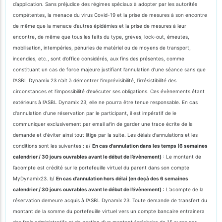
d’application. Sans préjudice des régimes spéciaux à adopter par les autorités
compétentes, la menace du virus Covid-19 et la prise de mesures à son encontre
de même que la menace d’autres épidémies et la prise de mesures à leur
encontre, de même que tous les faits du type, grèves, lock-out, émeutes,
mobilisation, intempéries, pénuries de matériel ou de moyens de transport,
incendies, etc., sont d’office considérés, aux fins des présentes, comme
constituant un cas de force majeure justifiant l’annulation d’une séance sans que
l’ASBL Dynamix 23 n’ait à démontrer l’imprévisibilité, l’irrésistibilité des
circonstances et l’impossibilité d’exécuter ses obligations. Ces évènements étant
extérieurs à l’ASBL Dynamix 23, elle ne pourra être tenue responsable. En cas
d'annulation d'une réservation par le participant, il est impératif de le
communiquer exclusivement par email afin de garder une trace écrite de la
demande et d'éviter ainsi tout litige par la suite. Les délais d'annulations et les
conditions sont les suivantes : a/
En cas d'annulation dans les temps (6 semaines
calendrier / 30 jours ouvrables avant le début de l’évènement)
: Le montant de
l’acompte est crédité sur le portefeuille virtuel du parent dans son compte
MyDynamix23. b/
En cas d'annulation hors délai (en deçà des 6 semaines
calendrier / 30 jours ouvrables avant le début de l’évènement)
: L’acompte de la
réservation demeure acquis à l’ASBL Dynamix 23. Toute demande de transfert du
montant de la somme du portefeuille virtuel vers un compte bancaire entrainera
des frais administratifs et de gestion d'un montant forfaitaire de 15 euros par