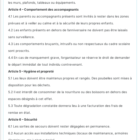
les murs, plafonds, tableaux ou équipements.
Article 4 – Comportement des accompagnants
4.1 Les parents ou accompagnants présents sont invités à rester dans les zones
prévues et à veiller au calme et à la sécurité de leurs propres enfants.
4.2 Les enfants présents en dehors de l’anniversaire ne doivent pas être laissés
sans surveillance.
4.3 Les comportements bruyants, intrusifs ou non respectueux du cadre scolaire
sont proscrits.
4.4 En cas de manquement grave, l’organisateur se réserve le droit de demander
le départ immédiat de tout individu contrevenant.
Article 5 – Hygiène et propreté
5.1 Les lieux doivent être maintenus propres et rangés. Des poubelles sont mises à
disposition pour les déchets.
5.2 Il est interdit de consommer de la nourriture ou des boissons en dehors des
espaces désignés à cet effet.
5.3 Toute dégradation constatée donnera lieu à une facturation des frais de
remise en état.
Article 6 – Sécurité
6.1 Les sorties de secours doivent rester dégagées en permanence.
6.2 Aucun accès aux installations techniques (locaux de maintenance, armoires
électriques, etc.) n’est autorisé.