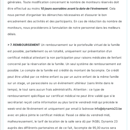
générales. Toute modification concernant le nombre de moniteurs réservés doit
être effectué au moins
10 jours ouvrables avant la date de l'événement
. Cela
nous permet d'organiser les démarches nécessaires et d'assurer le bon
encadrement des activités et des participants. En cas de réduction du nombre de
moniteurs, nous procéderons à l'annulation de notre personnel dans les meilleurs
délais.
> 7. REMBOURSEMENT
Un remboursement sur le portefeuille virtuel de la famille
est possible, partiellement ou en totalité, uniquement sur présentation d’un
certificat médical attestant la non participation pour raisons médicales de l’enfant
concerné par la réservation de la famille. Un seul système de remboursement est
possible. Le compte de la famille est crédité du montant de l’acompte. Ce crédit
peut être utilisé par ce même enfant ou par un autre enfant de la même famille
sur un stage, un parascolaire ou un évènement ultérieur (sans limite dans le
temps), le tout sans aucun frais administratifs. Attention : ce type de
remboursement spécifique sur certificat médical ne peut être validé que si le
secrétariat reçoit cette information au plus tard le vendredi midi qui précède le
week-end de l’évènement et uniquement par email à l’adresse
info@dynamix23.be
avec en pièce jointe le certificat médical. Passé ce délai du vendredi midi,
malheureusement, le tarif de location de la salle sera dû par l’ASBL Dynamix 23
auprès des différents partenaires et de ce fait, l’acompte de 95,00 euros sera