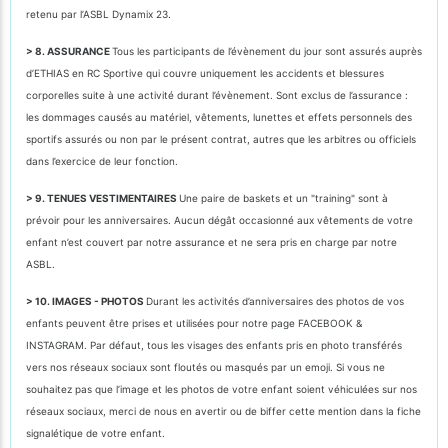
retenu par l’ASBL Dynamix 23.
> 8. ASSURANCE
Tous les participants de l’évènement du jour sont assurés auprès
d’ETHIAS en RC Sportive qui couvre uniquement les accidents et blessures
corporelles suite à une activité durant l’évènement. Sont exclus de l’assurance :
les dommages causés au matériel, vêtements, lunettes et effets personnels des
sportifs assurés ou non par le présent contrat, autres que les arbitres ou officiels
dans l’exercice de leur fonction.
> 9. TENUES VESTIMENTAIRES
Une paire de baskets et un "training" sont à
prévoir pour les anniversaires. Aucun dégât occasionné aux vêtements de votre
enfant n’est couvert par notre assurance et ne sera pris en charge par notre
ASBL.
> 10. IMAGES - PHOTOS
Durant les activités d’anniversaires des photos de vos
enfants peuvent être prises et utilisées pour notre page FACEBOOK &
INSTAGRAM. Par défaut, tous les visages des enfants pris en photo transférés
vers nos réseaux sociaux sont floutés ou masqués par un emoji. Si vous ne
souhaitez pas que l’image et les photos de votre enfant soient véhiculées sur nos
réseaux sociaux, merci de nous en avertir ou de biffer cette mention dans la fiche
signalétique de votre enfant.