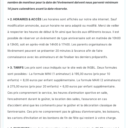
nombre de moniteur pour la date de l'événement doivent nous parvenir minimum
14 jours calendriers avant la date réservée.
> 2. HORAIRES & ACCÈS
Les horaires sont affichés sur notre site internet. Sauf
modification annoncée, aucun horaire ne sera adapté ou modifié. Merci de veiller
à respecter les heures de début & fin ainsi que l’accès aux différents locaux. Il est
possible de réserver un évènement de type anniversaire soit en matinée de 10h00
à 13h00, soit en après-midi de 14h00 à 17h00. Les parents organisateurs de
l’événement peuvent se présenter 20 minutes à l’avance afin de faire
connaissance avec les animateurs et de finaliser les derniers préparatifs.
> 3. TARIFS
Les prix sont ceux indiqués sur le site web de l'ASBL. Deux formules
sont possibles : La formule MINI (1 animateur) à 195,00 euros (prix pour 10
enfants) + 8,00 euros par enfant supplémentaire. La formule MAXI (2 animateurs)
à 275,00 euros (prix pour 20 enfants) + 6,00 euros par enfant supplémentaire.
Ces prix comprennent le service, les heures d'animation sportive en salle,
l'encadrement durant le goûter, la location des salles, l'assurance en cas
d'accident ainsi que les contenants pour le goûter et la décoration classique de
l’anniversaire. Ces prix ne comprennent pas le gâteau d'anniversaire, les boissons,
les cartons d'invitation et les bonbons de fin de fête qui restent à votre charge.