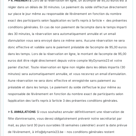
> 4. PAIEMENTS
Lors de la réservation en ligne, un acompte de 95,00 euros est à
régler dans un délais de 30 minutes. Le paiement du solde s’effectue directement
sur place le jour même au responsable de l’évènement en fonction du nombre
exact des participants selon l’application es tarifs repris à l’article « des présentes
conditions générales. En cas de non paiement de l’acompte dans le temps imparti
des 30 minutes, la réservation sera automatiquement annulée et un email
d’annulation vous sera envoyé dans ce même sens. Aucune réservation ne sera
donc effective et validée sans le paiement préalable de l’acompte de 95,00 euros
dans les temps. Lors de la réservation en ligne, le montant de l’acompte de 95,00
euros doit être réglé directement depuis votre compte MyDynamix23 et votre
panier d'achat. Toute réservation en ligne non réglée dans les délais impartis (30
minutes) sera automatiquement annulée, et vous recevrez un email d'annulation.
Aune réservation ne sera donc effective et enregistrée sans paiement au
préalable et dans les temps. Le paiement du solde s’effectue le jour même au
responsable de l’évènement en fonction du nombre exact de participants selon
l’application des tarifs repris à l’article 3 des présentes conditions générales.
> 5. ANNULATIONS
Si vous souhaitez annuler définitivement une réservation de
fête d’anniversaire, vous devez obligatoirement prévenir notre secrétariat par
mail, au plus tard 30 jours ouvrables (6 semaines calendrier) avant la date prévue
de l'évènement, à info@dynamix23.be - nos conditions générales restent