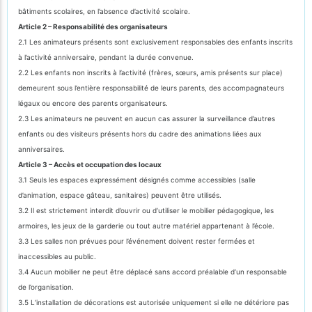
bâtiments scolaires, en l’absence d’activité scolaire.
Article 2 – Responsabilité des organisateurs
2.1 Les animateurs présents sont exclusivement responsables des enfants inscrits
à l’activité anniversaire, pendant la durée convenue.
2.2 Les enfants non inscrits à l’activité (frères, sœurs, amis présents sur place)
demeurent sous l’entière responsabilité de leurs parents, des accompagnateurs
légaux ou encore des parents organisateurs.
2.3 Les animateurs ne peuvent en aucun cas assurer la surveillance d’autres
enfants ou des visiteurs présents hors du cadre des animations liées aux
anniversaires.
Article 3 – Accès et occupation des locaux
3.1 Seuls les espaces expressément désignés comme accessibles (salle
d’animation, espace gâteau, sanitaires) peuvent être utilisés.
3.2 Il est strictement interdit d’ouvrir ou d’utiliser le mobilier pédagogique, les
armoires, les jeux de la garderie ou tout autre matériel appartenant à l’école.
3.3 Les salles non prévues pour l’événement doivent rester fermées et
inaccessibles au public.
3.4 Aucun mobilier ne peut être déplacé sans accord préalable d’un responsable
de l’organisation.
3.5 L’installation de décorations est autorisée uniquement si elle ne détériore pas