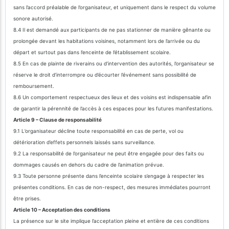
sans l’accord préalable de l’organisateur, et uniquement dans le respect du volume
sonore autorisé.
8.4 Il est demandé aux participants de ne pas stationner de manière gênante ou
prolongée devant les habitations voisines, notamment lors de l’arrivée ou du
départ et surtout pas dans l’enceinte de l’établissement scolaire.
8.5 En cas de plainte de riverains ou d’intervention des autorités, l’organisateur se
réserve le droit d’interrompre ou d’écourter l’événement sans possibilité de
remboursement.
8.6 Un comportement respectueux des lieux et des voisins est indispensable afin
de garantir la pérennité de l’accès à ces espaces pour les futures manifestations.
Article 9 – Clause de responsabilité
9.1 L’organisateur décline toute responsabilité en cas de perte, vol ou
détérioration d’effets personnels laissés sans surveillance.
9.2 La responsabilité de l’organisateur ne peut être engagée pour des faits ou
dommages causés en dehors du cadre de l’animation prévue.
9.3 Toute personne présente dans l’enceinte scolaire s’engage à respecter les
présentes conditions. En cas de non-respect, des mesures immédiates pourront
être prises.
Article 10 – Acceptation des conditions
La présence sur le site implique l’acceptation pleine et entière de ces conditions