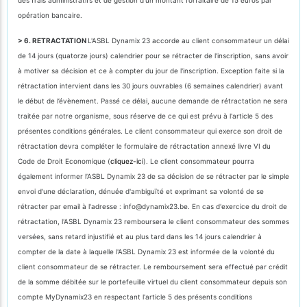
opération bancaire.
> 6. RETRACTATION
L'ASBL Dynamix 23 accorde au client consommateur un délai
de 14 jours (quatorze jours) calendrier pour se rétracter de l'inscription, sans avoir
à motiver sa décision et ce à compter du jour de l'inscription. Exception faite si la
rétractation intervient dans les 30 jours ouvrables (6 semaines calendrier) avant
le début de l’évènement. Passé ce délai, aucune demande de rétractation ne sera
traitée par notre organisme, sous réserve de ce qui est prévu à l'article 5 des
présentes conditions générales. Le client consommateur qui exerce son droit de
rétractation devra compléter le formulaire de rétractation annexé livre VI du
Code de Droit Economique (
cliquez-ici
). Le client consommateur pourra
également informer l’ASBL Dynamix 23 de sa décision de se rétracter par le simple
envoi d'une déclaration, dénuée d'ambiguïté et exprimant sa volonté de se
rétracter par email à l'adresse : info@dynamix23.be. En cas d'exercice du droit de
rétractation, l'ASBL Dynamix 23 remboursera le client consommateur des sommes
versées, sans retard injustifié et au plus tard dans les 14 jours calendrier à
compter de la date à laquelle l'ASBL Dynamix 23 est informée de la volonté du
client consommateur de se rétracter. Le remboursement sera effectué par crédit
de la somme débitée sur le portefeuille virtuel du client consommateur depuis son
compte MyDynamix23 en respectant l'article 5 des présents conditions