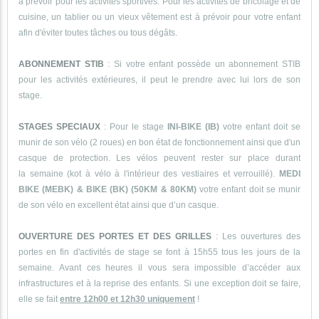
à prévoir pour les activités sportives. Pour les activités de bricolage et de
cuisine, un tablier ou un vieux vêtement est à prévoir pour votre enfant
afin d'éviter toutes tâches ou tous dégâts.
ABONNEMENT STIB
: Si votre enfant possède un abonnement STIB
pour les activités extérieures, il peut le prendre avec lui lors de son
stage.
STAGES SPECIAUX
: Pour le stage
INI-BIKE (IB)
votre enfant doit se
munir de son vélo (2 roues) en bon état de fonctionnement ainsi que d'un
casque de protection. Les vélos peuvent rester sur place durant
la semaine (kot à vélo à l'intérieur des vestiaires et verrouillé).
MEDI
BIKE (MEBK) & BIKE (BK) (50KM & 80KM)
votre enfant doit se munir
de son vélo en excellent état ainsi que d’un casque.
OUVERTURE DES PORTES ET DES GRILLES
: Les ouvertures des
portes en fin d'activités de stage se font à 15h55 tous les jours de la
semaine. Avant ces heures il vous sera impossible d’accéder aux
infrastructures et à la reprise des enfants. Si une exception doit se faire,
elle se fait
entre 12h00 et 12h30 uniquement
!