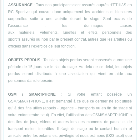
ASSURANCE
: Tous nos participants sont assurés auprès d’ETHIAS en
RC Sportive qui couvre donc uniquement les accidents et blessures
corporelles suite à une activité durant le stage. Sont exclus de
l’assurance : les dommages causés
aux matériels, vêtements, lunettes et effets personnels des
sportifs assurés ou non par le présent contrat, autres que les arbitres ou
officiels dans l’exercice de leur fonction.
OBJETS PERDUS
: Tous les objets perdus seront conservés durant une
période de 15 jours sur le site du stage. Au delà de ce délai, les objets
perdus seront distribués à une association qui vient en aide aux
personnes dans le besoin.
GSM / SMARTPHONE
: Si votre enfant possède un
GSM/SMARTPHONE, il est demandé à ce que ce dernier ne soit utilisé
qu' à des fins utiles (appels - urgence - transports ou en fin de stage si
votre enfant rentre seul). En effet, l'utilisation des GSM/SMARTPHONE a
des fins de jeux, vidéos et autres lors des moments de pause et de
transport restent interdites. Il s'agit de stage où le contact humain et
amicale entre les enfants est privilégié et nous estimons (D23 asbl) que