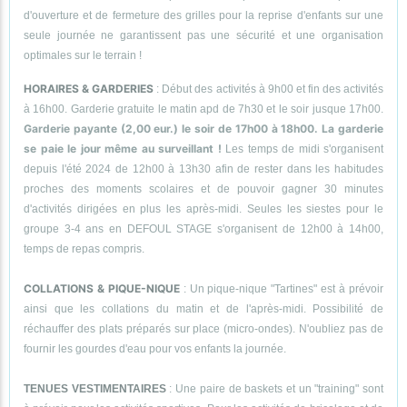
d'ouverture et de fermeture des grilles pour la reprise d'enfants sur une
seule journée ne garantissent pas une sécurité et une organisation
optimales sur le terrain !
HORAIRES & GARDERIES
: Début des activités à 9h00 et fin des activités
à 16h00. Garderie gratuite le matin apd de 7h30 et le soir jusque 17h00.
Garderie payante (2,00 eur.) le soir de 17h00 à 18h00. La garderie
se paie le jour même au surveillant !
Les temps de midi s'organisent
depuis l'été 2024 de 12h00 à 13h30 afin de rester dans les habitudes
proches des moments scolaires et de pouvoir gagner 30 minutes
d'activités dirigées en plus les après-midi. Seules les siestes pour le
groupe 3-4 ans en DEFOUL STAGE s'organisent de 12h00 à 14h00,
temps de repas compris.
COLLATIONS & PIQUE-NIQUE
: Un pique-nique "Tartines" est à prévoir
ainsi que les collations du matin et de l'après-midi. Possibilité de
réchauffer des plats préparés sur place (micro-ondes). N'oubliez pas de
fournir les gourdes d'eau pour vos enfants la journée.
TENUES VESTIMENTAIRES
: Une paire de baskets et un "training" sont