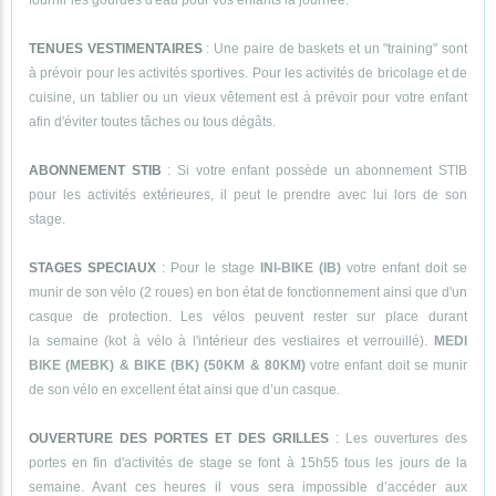
fournir les gourdes d'eau pour vos enfants la journée.
TENUES VESTIMENTAIRES
: Une paire de baskets et un "training" sont
à prévoir pour les activités sportives. Pour les activités de bricolage et de
cuisine, un tablier ou un vieux vêtement est à prévoir pour votre enfant
afin d'éviter toutes tâches ou tous dégâts.
ABONNEMENT STIB
: Si votre enfant possède un abonnement STIB
pour les activités extérieures, il peut le prendre avec lui lors de son
stage.
STAGES SPECIAUX
: Pour le stage
INI-BIKE (IB)
votre enfant doit se
munir de son vélo (2 roues) en bon état de fonctionnement ainsi que d'un
casque de protection. Les vélos peuvent rester sur place durant
la semaine (kot à vélo à l'intérieur des vestiaires et verrouillé).
MEDI
BIKE (MEBK) & BIKE (BK) (50KM & 80KM)
votre enfant doit se munir
de son vélo en excellent état ainsi que d’un casque.
OUVERTURE DES PORTES ET DES GRILLES
: Les ouvertures des
portes en fin d'activités de stage se font à 15h55 tous les jours de la
semaine. Avant ces heures il vous sera impossible d’accéder aux