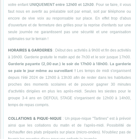
votre enfant
UNIQUEMENT entre 12h00 et 12h30
. Pour se faire, il vous
faut nous en avertir au préalable soit par email, soit par téléphone ou
encore de vive voix au responsable sur place. En effet trop d'abus
d'ouverture et de fermeture des grilles pour la reprise d'enfants sur une
seule journée ne garantissent pas une sécurité et une organisation
optimales sur le terrain !
HORAIRES & GARDERIES
: Début des activités à 9h00 et fin des activités
à 16h00. Garderie gratuite le matin apd de 7h30 et le soir jusque 17h00.
Garderie payante (2,00 eur.) le soir de 17h00 à 18h00. La garderie
se paie le jour même au surveillant !
Les temps de midi s'organisent
depuis l'été 2024 de 12h00 à 13h30 afin de rester dans les habitudes
proches des moments scolaires et de pouvoir gagner 30 minutes
d'activités dirigées en plus les après-midi. Seules les siestes pour le
groupe 3-4 ans en DEFOUL STAGE s'organisent de 12h00 à 14h00,
temps de repas compris.
COLLATIONS & PIQUE-NIQUE
: Un pique-nique "Tartines" est à prévoir
ainsi que les collations du matin et de l'après-midi. Possibilité de
réchauffer des plats préparés sur place (micro-ondes). N'oubliez pas de