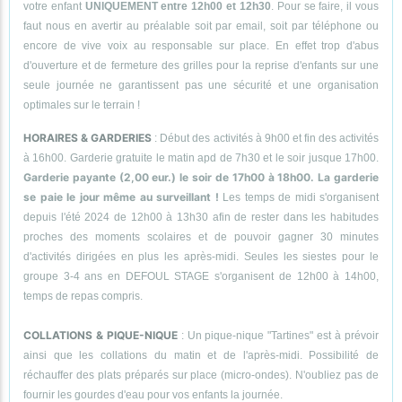
votre enfant
UNIQUEMENT entre 12h00 et 12h30
. Pour se faire, il vous
faut nous en avertir au préalable soit par email, soit par téléphone ou
encore de vive voix au responsable sur place. En effet trop d'abus
d'ouverture et de fermeture des grilles pour la reprise d'enfants sur une
seule journée ne garantissent pas une sécurité et une organisation
optimales sur le terrain !
HORAIRES & GARDERIES
: Début des activités à 9h00 et fin des activités
à 16h00. Garderie gratuite le matin apd de 7h30 et le soir jusque 17h00.
Garderie payante (2,00 eur.) le soir de 17h00 à 18h00. La garderie
se paie le jour même au surveillant !
Les temps de midi s'organisent
depuis l'été 2024 de 12h00 à 13h30 afin de rester dans les habitudes
proches des moments scolaires et de pouvoir gagner 30 minutes
d'activités dirigées en plus les après-midi. Seules les siestes pour le
groupe 3-4 ans en DEFOUL STAGE s'organisent de 12h00 à 14h00,
temps de repas compris.
COLLATIONS & PIQUE-NIQUE
: Un pique-nique "Tartines" est à prévoir
ainsi que les collations du matin et de l'après-midi. Possibilité de
réchauffer des plats préparés sur place (micro-ondes). N'oubliez pas de
fournir les gourdes d'eau pour vos enfants la journée.