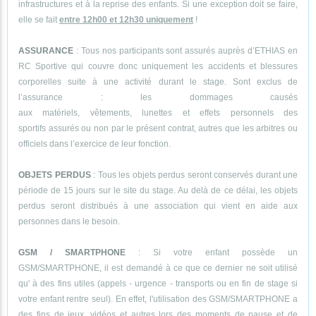
infrastructures et à la reprise des enfants. Si une exception doit se faire,
elle se fait
entre 12h00 et 12h30 uniquement
!
ASSURANCE
: Tous nos participants sont assurés auprès d’ETHIAS en
RC Sportive qui couvre donc uniquement les accidents et blessures
corporelles suite à une activité durant le stage. Sont exclus de
l’assurance : les dommages causés
aux matériels, vêtements, lunettes et effets personnels des
sportifs assurés ou non par le présent contrat, autres que les arbitres ou
officiels dans l’exercice de leur fonction.
OBJETS PERDUS
: Tous les objets perdus seront conservés durant une
période de 15 jours sur le site du stage. Au delà de ce délai, les objets
perdus seront distribués à une association qui vient en aide aux
personnes dans le besoin.
GSM / SMARTPHONE
: Si votre enfant possède un
GSM/SMARTPHONE, il est demandé à ce que ce dernier ne soit utilisé
qu' à des fins utiles (appels - urgence - transports ou en fin de stage si
votre enfant rentre seul). En effet, l'utilisation des GSM/SMARTPHONE a
des fins de jeux, vidéos et autres lors des moments de pause et de