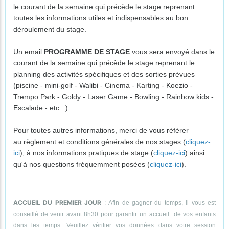
le courant de la semaine qui précède le stage reprenant
toutes les informations utiles et indispensables au bon
déroulement du stage.
Un email
PROGRAMME DE STAGE
vous sera envoyé dans le
courant de la semaine qui précède le stage reprenant le
planning des activités spécifiques et des sorties prévues
(piscine - mini-golf - Walibi - Cinema - Karting - Koezio -
Trempo Park - Goldy - Laser Game - Bowling - Rainbow kids -
Escalade - etc...).
Pour toutes autres informations, merci de vous référer
au règlement et conditions générales de nos stages (
cliquez-
ici
), à nos informations pratiques de stage (
cliquez-ici
) ainsi
qu'à nos questions fréquemment posées (
cliquez-ici
).
ACCUEIL DU PREMIER JOUR
: Afin de gagner du temps, il vous est
conseillé de venir avant 8h30 pour garantir un accueil de vos enfants
dans les temps. Veuillez vérifier vos données dans votre session