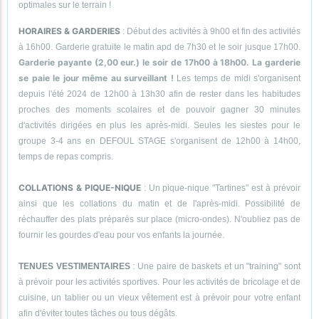
optimales sur le terrain !
HORAIRES & GARDERIES
: Début des activités à 9h00 et fin des activités
à 16h00. Garderie gratuite le matin apd de 7h30 et le soir jusque 17h00.
Garderie payante (2,00 eur.) le soir de 17h00 à 18h00. La garderie
se paie le jour même au surveillant !
Les temps de midi s'organisent
depuis l'été 2024 de 12h00 à 13h30 afin de rester dans les habitudes
proches des moments scolaires et de pouvoir gagner 30 minutes
d'activités dirigées en plus les après-midi. Seules les siestes pour le
groupe 3-4 ans en DEFOUL STAGE s'organisent de 12h00 à 14h00,
temps de repas compris.
COLLATIONS & PIQUE-NIQUE
: Un pique-nique "Tartines" est à prévoir
ainsi que les collations du matin et de l'après-midi. Possibilité de
réchauffer des plats préparés sur place (micro-ondes). N'oubliez pas de
fournir les gourdes d'eau pour vos enfants la journée.
TENUES VESTIMENTAIRES
: Une paire de baskets et un "training" sont
à prévoir pour les activités sportives. Pour les activités de bricolage et de
cuisine, un tablier ou un vieux vêtement est à prévoir pour votre enfant
afin d'éviter toutes tâches ou tous dégâts.