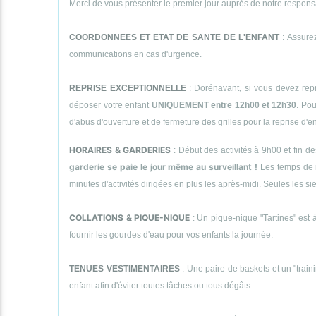
Merci de vous présenter le premier jour auprès de notre responsab
COORDONNEES ET ETAT DE SANTE DE L'ENFANT
: Assurez
communications en cas d'urgence.
REPRISE EXCEPTIONNELLE
: Dorénavant, si vous devez repr
déposer votre enfant
UNIQUEMENT entre 12h00 et 12h30
. Pou
d'abus d'ouverture et de fermeture des grilles pour la reprise d'
HORAIRES & GARDERIES
: Début des activités à 9h00 et fin d
garderie se paie le jour même au surveillant !
Les temps de 
minutes d'activités dirigées en plus les après-midi. Seules le
COLLATIONS & PIQUE-NIQUE
: Un pique-nique "Tartines" est à
fournir les gourdes d'eau pour vos enfants la journée.
TENUES VESTIMENTAIRES
: Une paire de baskets et un "traini
enfant afin d'éviter toutes tâches ou tous dégâts.