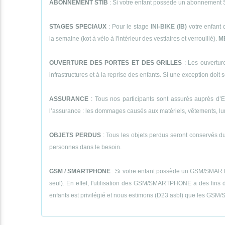
ABONNEMENT STIB
: Si votre enfant possède un abonnement STI
STAGES SPECIAUX
: Pour le stage
INI-BIKE (IB)
votre enfant 
la semaine (kot à vélo à l'intérieur des vestiaires et verrouillé).
M
OUVERTURE DES PORTES ET DES GRILLES
: Les ouverture
infrastructures et à la reprise des enfants. Si une exception doit se
ASSURANCE
: Tous nos participants sont assurés auprès d’E
l’assurance : les dommages causés aux matériels, vêtements, lunett
OBJETS PERDUS
: Tous les objets perdus seront conservés dur
personnes dans le besoin.
GSM / SMARTPHONE
: Si votre enfant possède un GSM/SMARTPHON
seul). En effet, l'utilisation des GSM/SMARTPHONE a des fins de
enfants est privilégié et nous estimons (D23 asbl) que les GSM/S