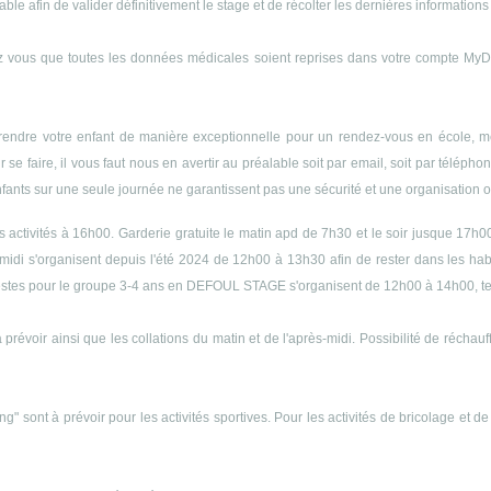
le afin de valider définitivement le stage et de récolter les dernières informations 
 vous que toutes les données médicales soient reprises dans votre compte MyDyn
endre votre enfant de manière exceptionnelle pour un rendez-vous en école, méd
r se faire, il vous faut nous en avertir au préalable soit par email, soit par télép
enfants sur une seule journée ne garantissent pas une sécurité et une organisation op
es activités à 16h00. Garderie gratuite le matin apd de 7h30 et le soir jusque 17h0
midi s'organisent depuis l'été 2024 de 12h00 à 13h30 afin de rester dans les h
s siestes pour le groupe 3-4 ans en DEFOUL STAGE s'organisent de 12h00 à 14h00, 
 prévoir ainsi que les collations du matin et de l'après-midi. Possibilité de récha
ng" sont à prévoir pour les activités sportives. Pour les activités de bricolage et d