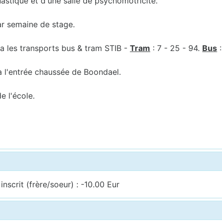
astique et d'une salle de psychomotricité.
r semaine de stage.
via les transports bus & tram STIB -
Tram
: 7 - 25 - 94.
Bus
:
a l'entrée chaussée de Boondael.
e l'école.
nscrit (frère/soeur) : -10.00 Eur