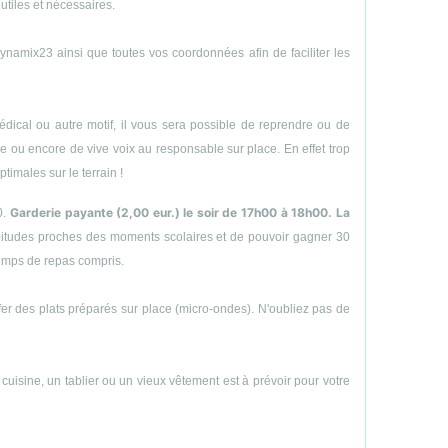
utiles et nécessaires.
amix23 ainsi que toutes vos coordonnées afin de faciliter les
ical ou autre motif, il vous sera possible de reprendre ou de
hone ou encore de vive voix au responsable sur place. En effet trop
timales sur le terrain !
Garderie payante (2,00 eur.) le soir de 17h00 à 18h00. La
0.
abitudes proches des moments scolaires et de pouvoir gagner 30
temps de repas compris.
uffer des plats préparés sur place (micro-ondes). N'oubliez pas de
e cuisine, un tablier ou un vieux vêtement est à prévoir pour votre