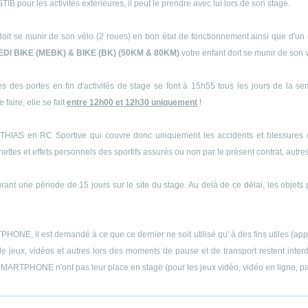
B pour les activités extérieures, il peut le prendre avec lui lors de son stage.
doit se munir de son vélo (2 roues) en bon état de fonctionnement ainsi que d'un 
EDI BIKE (MEBK) & BIKE (BK) (50KM & 80KM)
votre enfant doit se munir de son 
s des portes en fin d'activités de stage se font à 15h55 tous les jours de la s
 faire, elle se fait
entre 12h00 et 12h30 uniquement
!
THIAS en RC Sportive qui couvre donc uniquement les accidents et blessures cor
es et effets personnels des sportifs assurés ou non par le présent contrat, autres q
ant une période de 15 jours sur le site du stage. Au delà de ce délai, les objets 
E, il est demandé à ce que ce dernier ne soit utilisé qu' à des fins utiles (appels
 jeux, vidéos et autres lors des moments de pause et de transport restent interdit
MARTPHONE n'ont pas leur place en stage (pour les jeux vidéo, vidéo en ligne, part