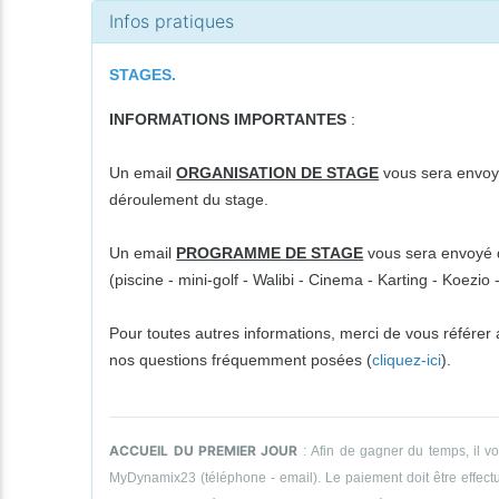
Infos pratiques
STAGES.
INFORMATIONS IMPORTANTES
:
Un email
ORGANISATION DE STAGE
vous sera envoyé
déroulement du stage.
Un email
PROGRAMME DE STAGE
vous sera envoyé da
(piscine - mini-golf - Walibi - Cinema - Karting - Koezi
Pour toutes autres informations, merci de vous référer
nos questions fréquemment posées (
cliquez-ici
).
ACCUEIL DU PREMIER JOUR
: Afin de gagner du temps, il v
MyDynamix23 (téléphone - email). Le paiement doit être effectué