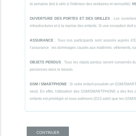
la semaine (kot à vélo à l'intérieur des vestiaires et verrouillé).
M
OUVERTURE DES PORTES ET DES GRILLES
: Les ouverture
infrastructures et à la reprise des enfants. Si une exception doit se
ASSURANCE
: Tous nos participants sont assurés auprès d’E
l’assurance : les dommages causés aux matériels, vêtements, lunett
OBJETS PERDUS
: Tous les objets perdus seront conservés dur
personnes dans le besoin.
GSM / SMARTPHONE
: Si votre enfant possède un GSM/SMARTPHON
seul). En effet, l'utilisation des GSM/SMARTPHONE a des fins de
enfants est privilégié et nous estimons (D23 asbl) que les GSM/S
CONTINUER