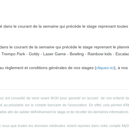
 dans le courant de la semaine qui précède le stage reprenant toutes l
ns le courant de la semaine qui précède le stage reprenant le plannin
o - Trempo Park - Goldy - Laser Game - Bowling - Rainbow kids - Escalade
 au règlement et conditions générales de nos stages (
cliquez-ici
), à nos
ous est conseillé de venir avant 8h30 pour garantir un accueil de vos enfants da
 au préalable sur le compte bancaire de l'association. En effet, cela permet d'êtr
le afin de valider définitivement le stage et de récolter les dernières informations 
 vous que toutes les données médicales soient reprises dans votre compte MyDyn