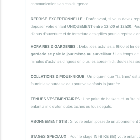
communications en cas d'urgence.
REPRISE EXCEPTIONNELLE
: Dorénavant, si vous devez repr
déposer votre enfant
UNIQUEMENT entre 12h00 et 12h30
. Pou
d'abus d'ouverture et de fermeture des grilles pour la reprise d'
HORAIRES & GARDERIES
: Début des activités à 9h00 et fin d
garderie se paie le jour même au surveillant !
Les temps de 
minutes d'activités dirigées en plus les après-midi. Seules le
COLLATIONS & PIQUE-NIQUE
: Un pique-nique "Tartines" est à
fournir les gourdes d'eau pour vos enfants la journée.
TENUES VESTIMENTAIRES
: Une paire de baskets et un "traini
enfant afin d'éviter toutes tâches ou tous dégâts.
ABONNEMENT STIB
: Si votre enfant possède un abonnement STI
STAGES SPECIAUX
: Pour le stage
INI-BIKE (IB)
votre enfant 