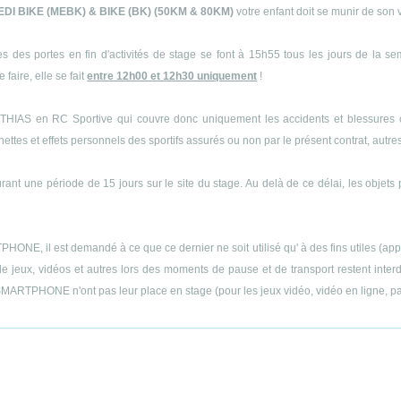
EDI BIKE (MEBK) & BIKE (BK) (50KM & 80KM)
votre enfant doit se munir de son 
s des portes en fin d'activités de stage se font à 15h55 tous les jours de la s
 faire, elle se fait
entre 12h00 et 12h30 uniquement
!
THIAS en RC Sportive qui couvre donc uniquement les accidents et blessures cor
es et effets personnels des sportifs assurés ou non par le présent contrat, autres q
ant une période de 15 jours sur le site du stage. Au delà de ce délai, les objets 
E, il est demandé à ce que ce dernier ne soit utilisé qu' à des fins utiles (appels
 jeux, vidéos et autres lors des moments de pause et de transport restent interdit
MARTPHONE n'ont pas leur place en stage (pour les jeux vidéo, vidéo en ligne, part