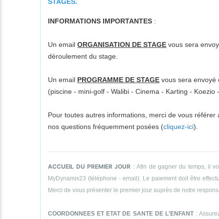
STAGES.
INFORMATIONS IMPORTANTES
:
Un email
ORGANISATION DE STAGE
vous sera envoyé
déroulement du stage.
Un email
PROGRAMME DE STAGE
vous sera envoyé da
(piscine - mini-golf - Walibi - Cinema - Karting - Koezi
Pour toutes autres informations, merci de vous référer
nos questions fréquemment posées (
cliquez-ici
).
ACCUEIL DU PREMIER JOUR
: Afin de gagner du temps, il v
MyDynamix23 (téléphone - email). Le paiement doit être effectué
Merci de vous présenter le premier jour auprès de notre responsab
COORDONNEES ET ETAT DE SANTE DE L'ENFANT
: Assurez