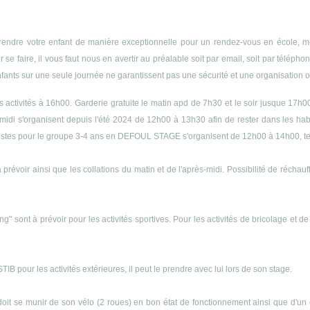
endre votre enfant de manière exceptionnelle pour un rendez-vous en école, méd
r se faire, il vous faut nous en avertir au préalable soit par email, soit par télép
enfants sur une seule journée ne garantissent pas une sécurité et une organisation op
es activités à 16h00. Garderie gratuite le matin apd de 7h30 et le soir jusque 17h0
midi s'organisent depuis l'été 2024 de 12h00 à 13h30 afin de rester dans les h
s siestes pour le groupe 3-4 ans en DEFOUL STAGE s'organisent de 12h00 à 14h00, 
 prévoir ainsi que les collations du matin et de l'après-midi. Possibilité de récha
ng" sont à prévoir pour les activités sportives. Pour les activités de bricolage et d
B pour les activités extérieures, il peut le prendre avec lui lors de son stage.
doit se munir de son vélo (2 roues) en bon état de fonctionnement ainsi que d'un 