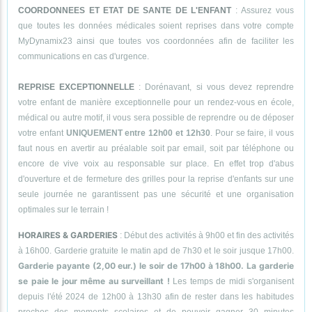
COORDONNEES ET ETAT DE SANTE DE L'ENFANT
: Assurez vous
que toutes les données médicales soient reprises dans votre compte
MyDynamix23 ainsi que toutes vos coordonnées afin de faciliter les
communications en cas d'urgence.
REPRISE EXCEPTIONNELLE
: Dorénavant, si vous devez reprendre
votre enfant de manière exceptionnelle pour un rendez-vous en école,
médical ou autre motif, il vous sera possible de reprendre ou de déposer
votre enfant
UNIQUEMENT entre 12h00 et 12h30
. Pour se faire, il vous
faut nous en avertir au préalable soit par email, soit par téléphone ou
encore de vive voix au responsable sur place. En effet trop d'abus
d'ouverture et de fermeture des grilles pour la reprise d'enfants sur une
seule journée ne garantissent pas une sécurité et une organisation
optimales sur le terrain !
HORAIRES & GARDERIES
: Début des activités à 9h00 et fin des activités
à 16h00. Garderie gratuite le matin apd de 7h30 et le soir jusque 17h00.
Garderie payante (2,00 eur.) le soir de 17h00 à 18h00. La garderie
se paie le jour même au surveillant !
Les temps de midi s'organisent
depuis l'été 2024 de 12h00 à 13h30 afin de rester dans les habitudes