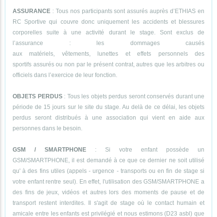
ASSURANCE
: Tous nos participants sont assurés auprès d’ETHIAS en
RC Sportive qui couvre donc uniquement les accidents et blessures
corporelles suite à une activité durant le stage. Sont exclus de
l’assurance : les dommages causés
aux matériels, vêtements, lunettes et effets personnels des
sportifs assurés ou non par le présent contrat, autres que les arbitres ou
officiels dans l’exercice de leur fonction.
OBJETS PERDUS
: Tous les objets perdus seront conservés durant une
période de 15 jours sur le site du stage. Au delà de ce délai, les objets
perdus seront distribués à une association qui vient en aide aux
personnes dans le besoin.
GSM / SMARTPHONE
: Si votre enfant possède un
GSM/SMARTPHONE, il est demandé à ce que ce dernier ne soit utilisé
qu' à des fins utiles (appels - urgence - transports ou en fin de stage si
votre enfant rentre seul). En effet, l'utilisation des GSM/SMARTPHONE a
des fins de jeux, vidéos et autres lors des moments de pause et de
transport restent interdites. Il s'agit de stage où le contact humain et
amicale entre les enfants est privilégié et nous estimons (D23 asbl) que