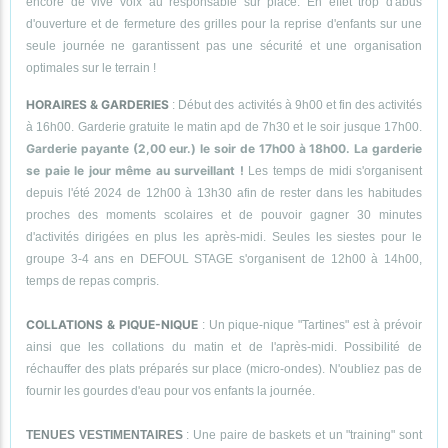
encore de vive voix au responsable sur place. En effet trop d'abus
d'ouverture et de fermeture des grilles pour la reprise d'enfants sur une
seule journée ne garantissent pas une sécurité et une organisation
optimales sur le terrain !
HORAIRES & GARDERIES
: Début des activités à 9h00 et fin des activités
à 16h00. Garderie gratuite le matin apd de 7h30 et le soir jusque 17h00.
Garderie payante (2,00 eur.) le soir de 17h00 à 18h00. La garderie
se paie le jour même au surveillant !
Les temps de midi s'organisent
depuis l'été 2024 de 12h00 à 13h30 afin de rester dans les habitudes
proches des moments scolaires et de pouvoir gagner 30 minutes
d'activités dirigées en plus les après-midi. Seules les siestes pour le
groupe 3-4 ans en DEFOUL STAGE s'organisent de 12h00 à 14h00,
temps de repas compris.
COLLATIONS & PIQUE-NIQUE
: Un pique-nique "Tartines" est à prévoir
ainsi que les collations du matin et de l'après-midi. Possibilité de
réchauffer des plats préparés sur place (micro-ondes). N'oubliez pas de
fournir les gourdes d'eau pour vos enfants la journée.
TENUES VESTIMENTAIRES
: Une paire de baskets et un "training" sont