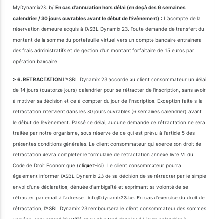
MyDynamix23. b/
En cas d'annulation hors délai (en deçà des 6 semaines
calendrier / 30 jours ouvrables avant le début de l’évènement)
: L’acompte de la
réservation demeure acquis à l’ASBL Dynamix 23. Toute demande de transfert du
montant de la somme du portefeuille virtuel vers un compte bancaire entrainera
des frais administratifs et de gestion d'un montant forfaitaire de 15 euros par
opération bancaire.
> 6. RETRACTATION
L'ASBL Dynamix 23 accorde au client consommateur un délai
de 14 jours (quatorze jours) calendrier pour se rétracter de l'inscription, sans avoir
à motiver sa décision et ce à compter du jour de l'inscription. Exception faite si la
rétractation intervient dans les 30 jours ouvrables (6 semaines calendrier) avant
le début de l’évènement. Passé ce délai, aucune demande de rétractation ne sera
traitée par notre organisme, sous réserve de ce qui est prévu à l'article 5 des
présentes conditions générales. Le client consommateur qui exerce son droit de
rétractation devra compléter le formulaire de rétractation annexé livre VI du
Code de Droit Economique (
cliquez-ici
). Le client consommateur pourra
également informer l’ASBL Dynamix 23 de sa décision de se rétracter par le simple
envoi d'une déclaration, dénuée d'ambiguïté et exprimant sa volonté de se
rétracter par email à l'adresse : info@dynamix23.be. En cas d'exercice du droit de
rétractation, l'ASBL Dynamix 23 remboursera le client consommateur des sommes
versées, sans retard injustifié et au plus tard dans les 14 jours calendrier à