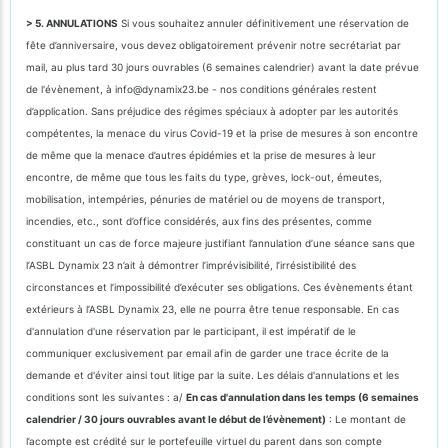
> 5. ANNULATIONS
Si vous souhaitez annuler définitivement une réservation de
fête d’anniversaire, vous devez obligatoirement prévenir notre secrétariat par
mail, au plus tard 30 jours ouvrables (6 semaines calendrier) avant la date prévue
de l'évènement, à info@dynamix23.be - nos conditions générales restent
d’application. Sans préjudice des régimes spéciaux à adopter par les autorités
compétentes, la menace du virus Covid-19 et la prise de mesures à son encontre
de même que la menace d’autres épidémies et la prise de mesures à leur
encontre, de même que tous les faits du type, grèves, lock-out, émeutes,
mobilisation, intempéries, pénuries de matériel ou de moyens de transport,
incendies, etc., sont d’office considérés, aux fins des présentes, comme
constituant un cas de force majeure justifiant l’annulation d’une séance sans que
l’ASBL Dynamix 23 n’ait à démontrer l’imprévisibilité, l’irrésistibilité des
circonstances et l’impossibilité d’exécuter ses obligations. Ces évènements étant
extérieurs à l’ASBL Dynamix 23, elle ne pourra être tenue responsable. En cas
d'annulation d'une réservation par le participant, il est impératif de le
communiquer exclusivement par email afin de garder une trace écrite de la
demande et d'éviter ainsi tout litige par la suite. Les délais d'annulations et les
conditions sont les suivantes : a/
En cas d'annulation dans les temps (6 semaines
calendrier / 30 jours ouvrables avant le début de l’évènement)
: Le montant de
l’acompte est crédité sur le portefeuille virtuel du parent dans son compte