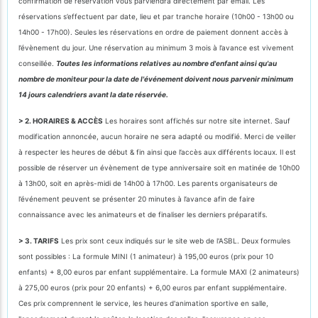
confirmation de réservation vous parviendra directement par email. Les
réservations s’effectuent par date, lieu et par tranche horaire (10h00 - 13h00 ou
14h00 - 17h00). Seules les réservations en ordre de paiement donnent accès à
l’évènement du jour. Une réservation au minimum 3 mois à l’avance est vivement
conseillée.
Toutes les informations relatives au nombre d'enfant ainsi qu'au
nombre de moniteur pour la date de l'événement doivent nous parvenir minimum
14 jours calendriers avant la date réservée.
> 2. HORAIRES & ACCÈS
Les horaires sont affichés sur notre site internet. Sauf
modification annoncée, aucun horaire ne sera adapté ou modifié. Merci de veiller
à respecter les heures de début & fin ainsi que l’accès aux différents locaux. Il est
possible de réserver un évènement de type anniversaire soit en matinée de 10h00
à 13h00, soit en après-midi de 14h00 à 17h00. Les parents organisateurs de
l’événement peuvent se présenter 20 minutes à l’avance afin de faire
connaissance avec les animateurs et de finaliser les derniers préparatifs.
> 3. TARIFS
Les prix sont ceux indiqués sur le site web de l'ASBL. Deux formules
sont possibles : La formule MINI (1 animateur) à 195,00 euros (prix pour 10
enfants) + 8,00 euros par enfant supplémentaire. La formule MAXI (2 animateurs)
à 275,00 euros (prix pour 20 enfants) + 6,00 euros par enfant supplémentaire.
Ces prix comprennent le service, les heures d'animation sportive en salle,