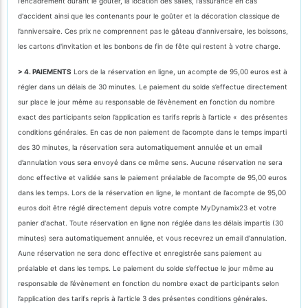
l'encadrement durant le goûter, la location des salles, l'assurance en cas
d'accident ainsi que les contenants pour le goûter et la décoration classique de
l’anniversaire. Ces prix ne comprennent pas le gâteau d'anniversaire, les boissons,
les cartons d'invitation et les bonbons de fin de fête qui restent à votre charge.
> 4. PAIEMENTS
Lors de la réservation en ligne, un acompte de 95,00 euros est à
régler dans un délais de 30 minutes. Le paiement du solde s’effectue directement
sur place le jour même au responsable de l’évènement en fonction du nombre
exact des participants selon l’application es tarifs repris à l’article « des présentes
conditions générales. En cas de non paiement de l’acompte dans le temps imparti
des 30 minutes, la réservation sera automatiquement annulée et un email
d’annulation vous sera envoyé dans ce même sens. Aucune réservation ne sera
donc effective et validée sans le paiement préalable de l’acompte de 95,00 euros
dans les temps. Lors de la réservation en ligne, le montant de l’acompte de 95,00
euros doit être réglé directement depuis votre compte MyDynamix23 et votre
panier d'achat. Toute réservation en ligne non réglée dans les délais impartis (30
minutes) sera automatiquement annulée, et vous recevrez un email d'annulation.
Aune réservation ne sera donc effective et enregistrée sans paiement au
préalable et dans les temps. Le paiement du solde s’effectue le jour même au
responsable de l’évènement en fonction du nombre exact de participants selon
l’application des tarifs repris à l’article 3 des présentes conditions générales.