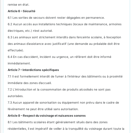
remise en état.
Article 6 – Sécurité
6.1 Les sorties de secours doivent rester dégagées en permanence.
6.2 Aucun accès aux installations techniques (locaux de maintenance, armoires
électriques, etc.) n’est autorisé.
6.3 Les animaux sont strictement interdits dans l’enceinte scolaire, à l’exception
des animaux d’assistance avec justificatif (une demande au préalable doit être
effectuée).
6.4 En cas d’accident, incident ou urgence, un référent doit être informé
immédiatement.
Article 7 – Interdictions spécifiques
7.1 Il est formellement interdit de fumer à l’intérieur des bâtiments ou à proximité
immédiate des zones d’accueil.
7.2 L’introduction et la consommation de produits alcoolisés ne sont pas
autorisées.
7.3 Aucun appareil de sonorisation ou équipement non prévu dans le cadre de
l’événement ne peut être utilisé sans autorisation.
Article 8 – Respect du voisinage et nuisances sonores
8.1 Les bâtiments scolaires étant généralement situés dans des zones
résidentielles, il est impératif de veiller à la tranquillité du voisinage durant toute la