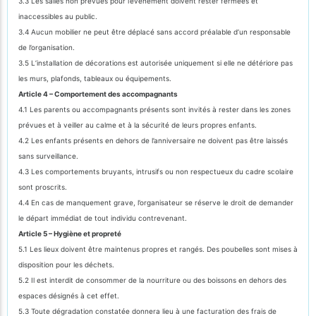
3.3 Les salles non prévues pour l’événement doivent rester fermées et
inaccessibles au public.
3.4 Aucun mobilier ne peut être déplacé sans accord préalable d’un responsable
de l’organisation.
3.5 L’installation de décorations est autorisée uniquement si elle ne détériore pas
les murs, plafonds, tableaux ou équipements.
Article 4 – Comportement des accompagnants
4.1 Les parents ou accompagnants présents sont invités à rester dans les zones
prévues et à veiller au calme et à la sécurité de leurs propres enfants.
4.2 Les enfants présents en dehors de l’anniversaire ne doivent pas être laissés
sans surveillance.
4.3 Les comportements bruyants, intrusifs ou non respectueux du cadre scolaire
sont proscrits.
4.4 En cas de manquement grave, l’organisateur se réserve le droit de demander
le départ immédiat de tout individu contrevenant.
Article 5 – Hygiène et propreté
5.1 Les lieux doivent être maintenus propres et rangés. Des poubelles sont mises à
disposition pour les déchets.
5.2 Il est interdit de consommer de la nourriture ou des boissons en dehors des
espaces désignés à cet effet.
5.3 Toute dégradation constatée donnera lieu à une facturation des frais de