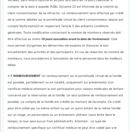
compter de la date à laquelle l'ASBL Dynamix 23 est informée de la volonté du
client consommateur de se rétracter. Le remboursement sera effectué par crédit
de la somme débitée sur le portefeuille virtuel du client consommateur depuis son
compte MyDynamix23 en respectant l'article 5 des présents conditions
générales. Toute modification concernant le nombre de moniteurs réservés doit
être effectué au moins
10 jours ouvrables avant la date de l'événement
. Cela
nous permet d'organiser les démarches nécessaires et d'assurer le bon
encadrement des activités et des participants. En cas de réduction du nombre de
moniteurs, nous procéderons à l'annulation de notre personnel dans les meilleurs
délais.
> 7. REMBOURSEMENT
Un remboursement sur le portefeuille virtuel de la famille
est possible, partiellement ou en totalité, uniquement sur présentation d’un
certificat médical attestant la non participation pour raisons médicales de l’enfant
concerné par la réservation de la famille. Un seul système de remboursement est
possible. Le compte de la famille est crédité du montant de l’acompte. Ce crédit
peut être utilisé par ce même enfant ou par un autre enfant de la même famille
sur un stage, un parascolaire ou un évènement ultérieur (sans limite dans le
temps), le tout sans aucun frais administratifs. Attention : ce type de
remboursement spécifique sur certificat médical ne peut être validé que si le