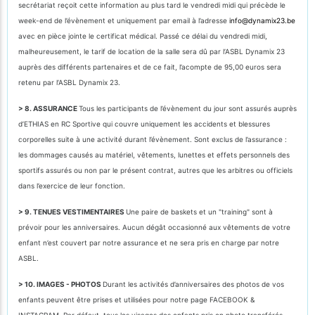
secrétariat reçoit cette information au plus tard le vendredi midi qui précède le
week-end de l’évènement et uniquement par email à l’adresse
info@dynamix23.be
avec en pièce jointe le certificat médical. Passé ce délai du vendredi midi,
malheureusement, le tarif de location de la salle sera dû par l’ASBL Dynamix 23
auprès des différents partenaires et de ce fait, l’acompte de 95,00 euros sera
retenu par l’ASBL Dynamix 23.
> 8. ASSURANCE
Tous les participants de l’évènement du jour sont assurés auprès
d’ETHIAS en RC Sportive qui couvre uniquement les accidents et blessures
corporelles suite à une activité durant l’évènement. Sont exclus de l’assurance :
les dommages causés au matériel, vêtements, lunettes et effets personnels des
sportifs assurés ou non par le présent contrat, autres que les arbitres ou officiels
dans l’exercice de leur fonction.
> 9. TENUES VESTIMENTAIRES
Une paire de baskets et un "training" sont à
prévoir pour les anniversaires. Aucun dégât occasionné aux vêtements de votre
enfant n’est couvert par notre assurance et ne sera pris en charge par notre
ASBL.
> 10. IMAGES - PHOTOS
Durant les activités d’anniversaires des photos de vos
enfants peuvent être prises et utilisées pour notre page FACEBOOK &
INSTAGRAM. Par défaut, tous les visages des enfants pris en photo transférés