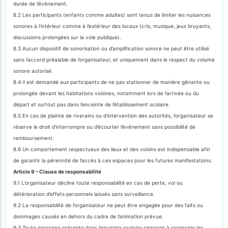
durée de l’événement.
8.2 Les participants (enfants comme adultes) sont tenus de limiter les nuisances
sonores à l’intérieur comme à l’extérieur des locaux (cris, musique, jeux bruyants,
discussions prolongées sur la voie publique).
8.3 Aucun dispositif de sonorisation ou d’amplification sonore ne peut être utilisé
sans l’accord préalable de l’organisateur, et uniquement dans le respect du volume
sonore autorisé.
8.4 Il est demandé aux participants de ne pas stationner de manière gênante ou
prolongée devant les habitations voisines, notamment lors de l’arrivée ou du
départ et surtout pas dans l’enceinte de l’établissement scolaire.
8.5 En cas de plainte de riverains ou d’intervention des autorités, l’organisateur se
réserve le droit d’interrompre ou d’écourter l’événement sans possibilité de
remboursement.
8.6 Un comportement respectueux des lieux et des voisins est indispensable afin
de garantir la pérennité de l’accès à ces espaces pour les futures manifestations.
Article 9 – Clause de responsabilité
9.1 L’organisateur décline toute responsabilité en cas de perte, vol ou
détérioration d’effets personnels laissés sans surveillance.
9.2 La responsabilité de l’organisateur ne peut être engagée pour des faits ou
dommages causés en dehors du cadre de l’animation prévue.
9.3 Toute personne présente dans l’enceinte scolaire s’engage à respecter les