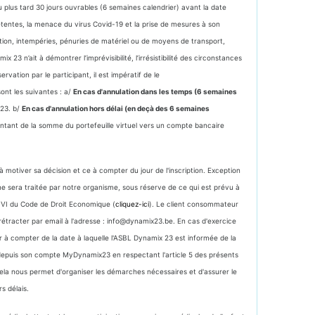
u plus tard 30 jours ouvrables (6 semaines calendrier) avant la date
tentes, la menace du virus Covid-19 et la prise de mesures à son
tion, intempéries, pénuries de matériel ou de moyens de transport,
3 n’ait à démontrer l’imprévisibilité, l’irrésistibilité des circonstances
vation par le participant, il est impératif de le
sont les suivantes : a/
En cas d'annulation dans les temps (6 semaines
x23. b/
En cas d'annulation hors délai (en deçà des 6 semaines
tant de la somme du portefeuille virtuel vers un compte bancaire
 motiver sa décision et ce à compter du jour de l'inscription. Exception
ne sera traitée par notre organisme, sous réserve de ce qui est prévu à
e VI du Code de Droit Economique (
cliquez-ici
). Le client consommateur
rétracter par email à l'adresse : info@dynamix23.be. En cas d'exercice
r à compter de la date à laquelle l'ASBL Dynamix 23 est informée de la
 depuis son compte MyDynamix23 en respectant l'article 5 des présents
Cela nous permet d'organiser les démarches nécessaires et d'assurer le
s délais.