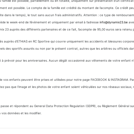
 famille est possible, partiellement ou en totalité, uniquement sur présentation d’un certifica
ment est possible. Le compte de la famille est crédité du montant de l’acompte. Ce crédit p
ite dans le temps), le tout sans aucun frais administratifs. Attention : ce type de rembourseme
récède le week-end de l’évènement et uniquement par email à l’adresse
info@dynamix23.be
avec
amix 23 auprès des différents partenaires et de ce fait, l’acompte de 95,00 euros sera retenu
rés auprès d’ETHIAS en RC Sportive qui couvre uniquement les accidents et blessures corporell
 des sportifs assurés ou non par le présent contrat, autres que les arbitres ou officiels dans
nt à prévoir pour les anniversaires. Aucun dégât occasionné aux vêtements de votre enfant n
s de vos enfants peuvent être prises et utilisées pour notre page FACEBOOK & INSTAGRAM. Par 
ez pas que l’image et les photos de votre enfant soient véhiculées sur nos réseaux sociaux, m
asse et répondent au General Data Protection Regulation (GDPR), ou Règlement Général sur la
vos données et les modifier.