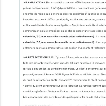
> 5. ANNULATIONS
Si vous souhaitez annuler définitivement une réservat
prévue de l'évènement, à info@dynamix23.be - nos conditions générales r
encontre de même que la menace d’autres épidémies et la prise de mesure
incendies, etc., sont d’office considérés, aux fins des présentes, comme co
et l’impossibilité d’exécuter ses obligations. Ces évènements étant extéri
communiquer exclusivement par email afin de garder une trace écrite de la 
calendrier / 30 jours ouvrables avant le début de l’évènement)
: Le monta
calendrier / 30 jours ouvrables avant le début de l’évènement)
: L’acomp
entrainera des frais administratifs et de gestion d'un montant forfaitair
> 6. RETRACTATION
L'ASBL Dynamix 23 accorde au client consommateur un 
faite si la rétractation intervient dans les 30 jours ouvrables (6 semai
l'article 5 des présentes conditions générales. Le client consommateur q
pourra également informer l’ASBL Dynamix 23 de sa décision de se rétrac
du droit de rétractation, l'ASBL Dynamix 23 remboursera le client consom
volonté du client consommateur de se rétracter. Le remboursement sera 
conditions générales. Toute modification concernant le nombre de monit
bon encadrement des activités et des participants. En cas de réduction 