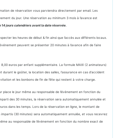
rmation de réservation vous parviendra directement par email. Les
ènement du jour. Une réservation au minimum 3 mois à l’avance est
 14 jours calendriers avant la date réservée.
specter les heures de début & fin ainsi que l’accès aux différents locaux.
l’événement peuvent se présenter 20 minutes à l’avance afin de faire
) + 8,00 euros par enfant supplémentaire. La formule MAXI (2 animateurs)
durant le goûter, la location des salles, l'assurance en cas d'accident
nvitation et les bonbons de fin de fête qui restent à votre charge.
sur place le jour même au responsable de l’évènement en fonction du
s imparti des 30 minutes, la réservation sera automatiquement annulée et
ros dans les temps. Lors de la réservation en ligne, le montant de
is impartis (30 minutes) sera automatiquement annulée, et vous recevrez
ur même au responsable de l’évènement en fonction du nombre exact de