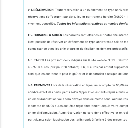
> 1. RÉSERVATION
Toute réservation à un évènement de type anniversair
réservations s’effectuent par date, lieu et par tranche horaire (10h00 
vivement conseillée.
Toutes les informations relatives au nombre d'enfa
> 2. HORAIRES & ACCÈS
Les horaires sont affichés sur notre site intern
Il est possible de réserver un évènement de type anniversaire soit en m
connaissance avec les animateurs et de finaliser les derniers préparatifs
> 3. TARIFS
Les prix sont ceux indiqués sur le site web de l'ASBL. Deux 
à 275,00 euros (prix pour 20 enfants) + 6,00 euros par enfant supplémenta
ainsi que les contenants pour le goûter et la décoration classique de l’an
> 4. PAIEMENTS
Lors de la réservation en ligne, un acompte de 95,00 eu
nombre exact des participants selon l’application es tarifs repris à l’a
un email d’annulation vous sera envoyé dans ce même sens. Aucune réserv
l’acompte de 95,00 euros doit être réglé directement depuis votre comp
un email d'annulation. Aune réservation ne sera donc effective et enre
participants selon l’application des tarifs repris à l’article 3 des présente