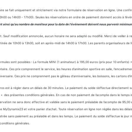
e se fait uniquement et strictement via notre formulaire de réservation en ligne. Une confi
- 13h00 ou 14h00 - 17h00). Seules les réservations en ordre de paiement donnent accès à l’év
nt ainsi qu'au nombre de moniteur pour la date de l'événement doivent nous parvenir minimum
et. Sauf modification annoncée, aucun horaire ne sera adapté ou modifié. Merci de veiller à re
atinée de 10h00 à 13h00, soit en après-midi de 14h00 à 17h00. Les parents organisateurs de 
.
formules sont possibles : La formule MINI (1 animateur) à 195,00 euros (prix pour 10 enfants
ire. Ces prix comprennent le service, les heures d'animation sportive en salle, l'encadrement 
niversaire. Ces prix ne comprennent pas le gâteau d'anniversaire, les boissons, les cartons d'i
ros est à régler dans un délais de 30 minutes. Le paiement du solde s’effectue directement 
rticle « des présentes conditions générales. En cas de non paiement de l’acompte dans le temp
ation ne sera donc effective et validée sans le paiement préalable de l’acompte de 95,00 eu
te MyDynamix23 et votre panier d'achat. Toute réservation en ligne non réglée dans les déla
gistrée sans paiement au préalable et dans les temps. Le paiement du solde s’effectue le jo
s conditions générales.