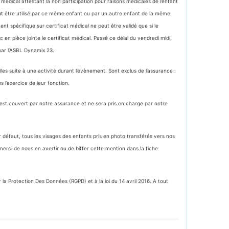
t médical attestant la non participation pour raisons médicales de l’enfant
eut être utilisé par ce même enfant ou par un autre enfant de la même
nt spécifique sur certificat médical ne peut être validé que si le
 en pièce jointe le certificat médical. Passé ce délai du vendredi midi,
 par l’ASBL Dynamix 23.
es suite à une activité durant l’évènement. Sont exclus de l’assurance :
 l’exercice de leur fonction.
’est couvert par notre assurance et ne sera pris en charge par notre
défaut, tous les visages des enfants pris en photo transférés vers nos
erci de nous en avertir ou de biffer cette mention dans la fiche
 Protection Des Données (RGPD) et à la loi du 14 avril 2016. A tout