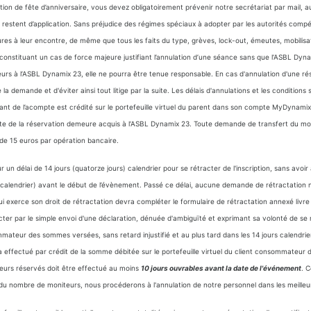
ion de fête d’anniversaire, vous devez obligatoirement prévenir notre secrétariat par mail, a
estent d’application. Sans préjudice des régimes spéciaux à adopter par les autorités compé
s à leur encontre, de même que tous les faits du type, grèves, lock-out, émeutes, mobilisa
nstituant un cas de force majeure justifiant l’annulation d’une séance sans que l’ASBL Dynamix 2
eurs à l’ASBL Dynamix 23, elle ne pourra être tenue responsable. En cas d'annulation d'une réser
demande et d'éviter ainsi tout litige par la suite. Les délais d'annulations et les conditions 
nt de l’acompte est crédité sur le portefeuille virtuel du parent dans son compte MyDynami
te de la réservation demeure acquis à l’ASBL Dynamix 23. Toute demande de transfert du mon
e de 15 euros par opération bancaire.
délai de 14 jours (quatorze jours) calendrier pour se rétracter de l'inscription, sans avoir à
nes calendrier) avant le début de l’évènement. Passé ce délai, aucune demande de rétractation 
ui exerce son droit de rétractation devra compléter le formulaire de rétractation annexé livr
ter par le simple envoi d'une déclaration, dénuée d'ambiguïté et exprimant sa volonté de se 
mateur des sommes versées, sans retard injustifié et au plus tard dans les 14 jours calendrie
effectué par crédit de la somme débitée sur le portefeuille virtuel du client consommateur
eurs réservés doit être effectué au moins
10 jours ouvrables avant la date de l'événement
. 
du nombre de moniteurs, nous procéderons à l'annulation de notre personnel dans les meilleur