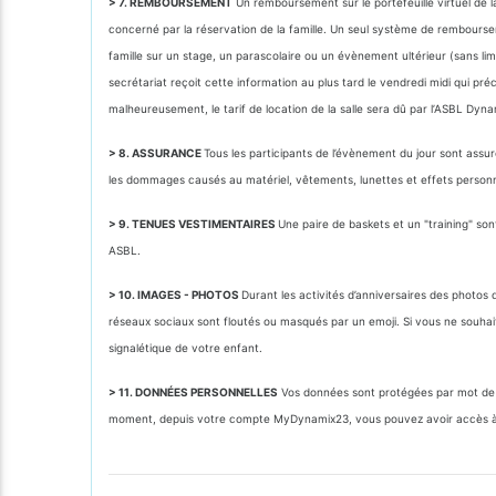
> 7. REMBOURSEMENT
Un remboursement sur le portefeuille virtuel de la
concerné par la réservation de la famille. Un seul système de rembourse
famille sur un stage, un parascolaire ou un évènement ultérieur (sans lim
secrétariat reçoit cette information au plus tard le vendredi midi qui p
malheureusement, le tarif de location de la salle sera dû par l’ASBL Dyn
> 8. ASSURANCE
Tous les participants de l’évènement du jour sont assu
les dommages causés au matériel, vêtements, lunettes et effets personnels
> 9. TENUES VESTIMENTAIRES
Une paire de baskets et un "training" so
ASBL.
> 10. IMAGES - PHOTOS
Durant les activités d’anniversaires des photo
réseaux sociaux sont floutés ou masqués par un emoji. Si vous ne souhait
signalétique de votre enfant.
> 11. DONNÉES PERSONNELLES
Vos données sont protégées par mot de p
moment, depuis votre compte MyDynamix23, vous pouvez avoir accès à 