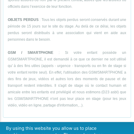
sportifs assurés ou non par le présent contrat, autres que les arbitres ou
officiels dans l’exercice de leur fonction.
OBJETS PERDUS
: Tous les objets perdus seront conservés durant une
période de 15 jours sur le site du stage. Au delà de ce délai, les objets
perdus seront distribués à une association qui vient en aide aux
personnes dans le besoin.
GSM / SMARTPHONE
: Si votre enfant possède un
GSM/SMARTPHONE, il est demandé à ce que ce dernier ne soit utilisé
qu' à des fins utiles (appels - urgence - transports ou en fin de stage si
votre enfant rentre seul). En effet, l'utilisation des GSM/SMARTPHONE a
des fins de jeux, vidéos et autres lors des moments de pause et de
transport restent interdites. Il s'agit de stage où le contact humain et
amicale entre les enfants est privilégié et nous estimons (D23 asbl) que
les GSM/SMARTPHONE n'ont pas leur place en stage (pour les jeux
vidéo, vidéo en ligne, partage d'information,...).
By using this website you allow us to place