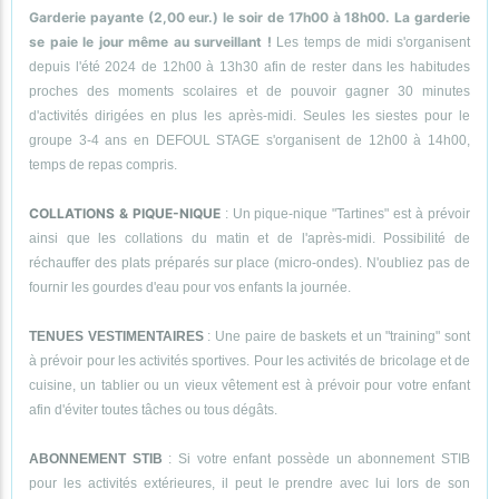
Garderie payante (2,00 eur.) le soir de 17h00 à 18h00. La garderie
se paie le jour même au surveillant !
Les temps de midi s'organisent
depuis l'été 2024 de 12h00 à 13h30 afin de rester dans les habitudes
proches des moments scolaires et de pouvoir gagner 30 minutes
d'activités dirigées en plus les après-midi. Seules les siestes pour le
groupe 3-4 ans en DEFOUL STAGE s'organisent de 12h00 à 14h00,
temps de repas compris.
COLLATIONS & PIQUE-NIQUE
: Un pique-nique "Tartines" est à prévoir
ainsi que les collations du matin et de l'après-midi. Possibilité de
réchauffer des plats préparés sur place (micro-ondes). N'oubliez pas de
fournir les gourdes d'eau pour vos enfants la journée.
TENUES VESTIMENTAIRES
: Une paire de baskets et un "training" sont
à prévoir pour les activités sportives. Pour les activités de bricolage et de
cuisine, un tablier ou un vieux vêtement est à prévoir pour votre enfant
afin d'éviter toutes tâches ou tous dégâts.
ABONNEMENT STIB
: Si votre enfant possède un abonnement STIB
pour les activités extérieures, il peut le prendre avec lui lors de son