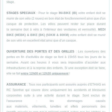
stage.
STAGES SPECIAUX
: Pour le stage
INI-BIKE (IB)
votre enfant doit se
munir de son vélo (2 roues) en bon état de fonctionnement ainsi que d'un
casque de protection. Les vélos peuvent rester sur place durant
la semaine (kot à vélo à l'intérieur des vestiaires et verrouillé).
MEDI
BIKE (MEBK) & BIKE (BK) (50KM & 80KM)
votre enfant doit se munir
de son vélo en excellent état ainsi que d’un casque.
OUVERTURE DES PORTES ET DES GRILLES
: Les ouvertures des
portes en fin d'activités de stage se font à 15h55 tous les jours de la
semaine. Avant ces heures il vous sera impossible d’accéder aux
infrastructures et à la reprise des enfants. Si une exception doit se faire,
elle se fait
entre 12h00 et 12h30 uniquement
!
ASSURANCE
: Tous nos participants sont assurés auprès d’ETHIAS en
RC Sportive qui couvre donc uniquement les accidents et blessures
corporelles suite à une activité durant le stage. Sont exclus de
l’assurance : les dommages causés
aux matériels, vêtements, lunettes et effets personnels des