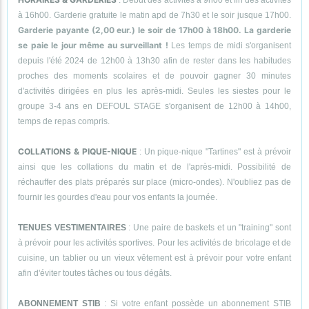
: Début des activités à 9h00 et fin des activités
à 16h00. Garderie gratuite le matin apd de 7h30 et le soir jusque 17h00.
Garderie payante (2,00 eur.) le soir de 17h00 à 18h00. La garderie
se paie le jour même au surveillant !
Les temps de midi s'organisent
depuis l'été 2024 de 12h00 à 13h30 afin de rester dans les habitudes
proches des moments scolaires et de pouvoir gagner 30 minutes
d'activités dirigées en plus les après-midi. Seules les siestes pour le
groupe 3-4 ans en DEFOUL STAGE s'organisent de 12h00 à 14h00,
temps de repas compris.
COLLATIONS & PIQUE-NIQUE
: Un pique-nique "Tartines" est à prévoir
ainsi que les collations du matin et de l'après-midi. Possibilité de
réchauffer des plats préparés sur place (micro-ondes). N'oubliez pas de
fournir les gourdes d'eau pour vos enfants la journée.
TENUES VESTIMENTAIRES
: Une paire de baskets et un "training" sont
à prévoir pour les activités sportives. Pour les activités de bricolage et de
cuisine, un tablier ou un vieux vêtement est à prévoir pour votre enfant
afin d'éviter toutes tâches ou tous dégâts.
ABONNEMENT STIB
: Si votre enfant possède un abonnement STIB