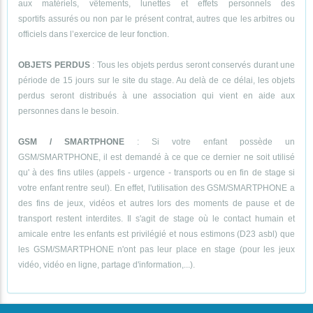
aux matériels, vêtements, lunettes et effets personnels des
sportifs assurés ou non par le présent contrat, autres que les arbitres ou
officiels dans l’exercice de leur fonction.
OBJETS PERDUS
: Tous les objets perdus seront conservés durant une
période de 15 jours sur le site du stage. Au delà de ce délai, les objets
perdus seront distribués à une association qui vient en aide aux
personnes dans le besoin.
GSM / SMARTPHONE
: Si votre enfant possède un
GSM/SMARTPHONE, il est demandé à ce que ce dernier ne soit utilisé
qu' à des fins utiles (appels - urgence - transports ou en fin de stage si
votre enfant rentre seul). En effet, l'utilisation des GSM/SMARTPHONE a
des fins de jeux, vidéos et autres lors des moments de pause et de
transport restent interdites. Il s'agit de stage où le contact humain et
amicale entre les enfants est privilégié et nous estimons (D23 asbl) que
les GSM/SMARTPHONE n'ont pas leur place en stage (pour les jeux
vidéo, vidéo en ligne, partage d'information,...).