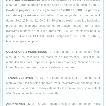
à 16h00. Garderie gratuite le matin apd de 7h30 et le soir jusque 17h00.
Garderie payante (2,00 eur.) le soir de 17h00 à 18h00. La garderie
se paie le jour même au surveillant !
Les temps de midi s'organisent
depuis l'été 2024 de 12h00 à 13h30 afin de rester dans les habitudes
proches des moments scolaires et de pouvoir gagner 30 minutes
d'activités dirigées en plus les après-midi. Seules les siestes pour le
groupe 3-4 ans en DEFOUL STAGE s'organisent de 12h00 à 14h00,
temps de repas compris.
COLLATIONS & PIQUE-NIQUE
: Un pique-nique "Tartines" est à prévoir
ainsi que les collations du matin et de l'après-midi. Possibilité de
réchauffer des plats préparés sur place (micro-ondes). N'oubliez pas de
fournir les gourdes d'eau pour vos enfants la journée.
TENUES VESTIMENTAIRES
: Une paire de baskets et un "training" sont
à prévoir pour les activités sportives. Pour les activités de bricolage et de
cuisine, un tablier ou un vieux vêtement est à prévoir pour votre enfant
afin d'éviter toutes tâches ou tous dégâts.
ABONNEMENT STIB
: Si votre enfant possède un abonnement STIB