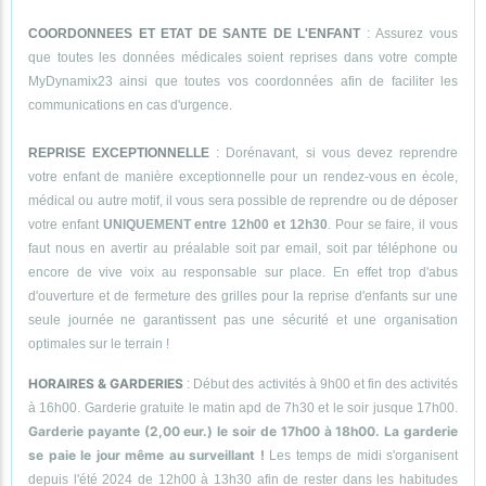
COORDONNEES ET ETAT DE SANTE DE L'ENFANT
: Assurez vous
que toutes les données médicales soient reprises dans votre compte
MyDynamix23 ainsi que toutes vos coordonnées afin de faciliter les
communications en cas d'urgence.
REPRISE EXCEPTIONNELLE
: Dorénavant, si vous devez reprendre
votre enfant de manière exceptionnelle pour un rendez-vous en école,
médical ou autre motif, il vous sera possible de reprendre ou de déposer
votre enfant
UNIQUEMENT entre 12h00 et 12h30
. Pour se faire, il vous
faut nous en avertir au préalable soit par email, soit par téléphone ou
encore de vive voix au responsable sur place. En effet trop d'abus
d'ouverture et de fermeture des grilles pour la reprise d'enfants sur une
seule journée ne garantissent pas une sécurité et une organisation
optimales sur le terrain !
HORAIRES & GARDERIES
: Début des activités à 9h00 et fin des activités
à 16h00. Garderie gratuite le matin apd de 7h30 et le soir jusque 17h00.
Garderie payante (2,00 eur.) le soir de 17h00 à 18h00. La garderie
se paie le jour même au surveillant !
Les temps de midi s'organisent
depuis l'été 2024 de 12h00 à 13h30 afin de rester dans les habitudes