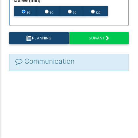
Durée (min)
30
60
90
120
PLANNING
SUIVANT
Communication